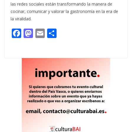
las redes sociales están transformando la manera de
cocinar, comunicar y valorar la gastronomía en la era de
la viralidad.
F
M
E
C
ac
as
m
o
e
to
ai
m
b
d
l
p
o
o
ar
o
n
ti
k
r