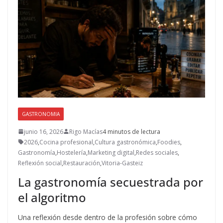
GASTRONOMIA
junio 16, 2026
Rigo Macías
4 minutos de lectura
2026
,
Cocina profesional
,
Cultura gastronómica
,
Foodies
,
Gastronomía
,
Hostelería
,
Marketing digital
,
Redes sociales
,
Reflexión social
,
Restauración
,
Vitoria-Gasteiz
La gastronomía secuestrada por
el algoritmo
Una reflexión desde dentro de la profesión sobre cómo