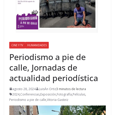
CINE Y TV
HUMANIDADES
Periodismo a pie de
calle, Jornadas de
actualidad periodística
agosto 28, 2024
LuisÁn Ortiz
3 minutos de lectura
2024
,
Conferencias
,
Exposición
,
Fotografía
,
Películas
,
Periodismo a pie de calle
,
Vitoria-Gasteiz