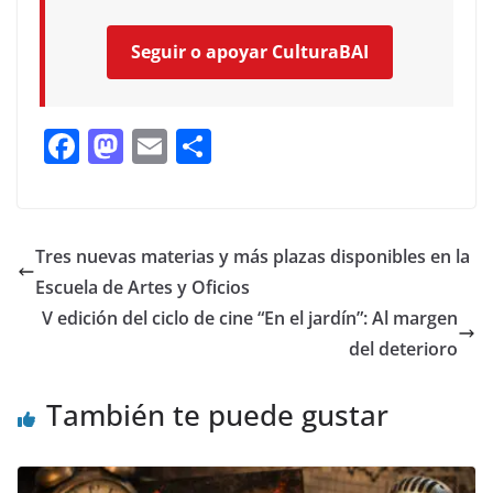
Seguir o apoyar CulturaBAI
F
M
E
C
ac
as
m
o
e
to
ai
m
b
d
l
p
Tres nuevas materias y más plazas disponibles en la
o
o
ar
Escuela de Artes y Oficios
o
n
ti
V edición del ciclo de cine “En el jardín”: Al margen
k
r
del deterioro
También te puede gustar