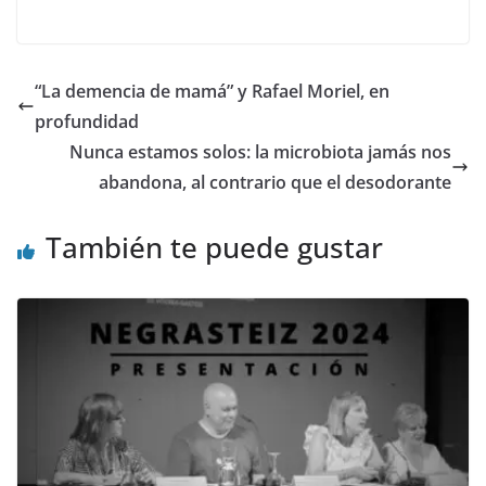
ac
as
m
o
e
to
ai
m
b
d
l
p
“La demencia de mamá” y Rafael Moriel, en
o
o
ar
profundidad
o
n
ti
Nunca estamos solos: la microbiota jamás nos
k
r
abandona, al contrario que el desodorante
También te puede gustar