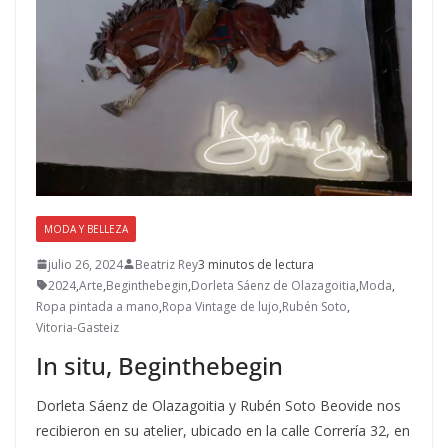
MODA Y BELLEZA
julio 26, 2024
Beatriz Rey
3 minutos de lectura
2024
,
Arte
,
Beginthebegin
,
Dorleta Sáenz de Olazagoitia
,
Moda
,
Ropa pintada a mano
,
Ropa Vintage de lujo
,
Rubén Soto
,
Vitoria-Gasteiz
In situ, Beginthebegin
Dorleta Sáenz de Olazagoitia y Rubén Soto Beovide nos
recibieron en su atelier, ubicado en la calle Correría 32, en