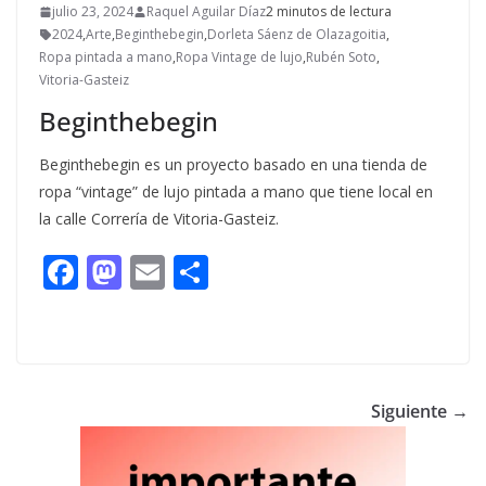
julio 23, 2024
Raquel Aguilar Díaz
2 minutos de lectura
2024
,
Arte
,
Beginthebegin
,
Dorleta Sáenz de Olazagoitia
,
Ropa pintada a mano
,
Ropa Vintage de lujo
,
Rubén Soto
,
Vitoria-Gasteiz
Beginthebegin
Beginthebegin es un proyecto basado en una tienda de
ropa “vintage” de lujo pintada a mano que tiene local en
la calle Correría de Vitoria-Gasteiz.
F
M
E
C
ac
as
m
o
e
to
ai
m
b
d
l
p
o
o
ar
Siguiente →
o
n
ti
k
r