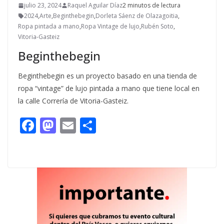
julio 23, 2024
Raquel Aguilar Díaz
2 minutos de lectura
2024
,
Arte
,
Beginthebegin
,
Dorleta Sáenz de Olazagoitia
,
Ropa pintada a mano
,
Ropa Vintage de lujo
,
Rubén Soto
,
Vitoria-Gasteiz
Beginthebegin
Beginthebegin es un proyecto basado en una tienda de
ropa “vintage” de lujo pintada a mano que tiene local en
la calle Correría de Vitoria-Gasteiz.
F
M
E
C
ac
as
m
o
e
to
ai
m
b
d
l
p
o
o
ar
o
n
ti
k
r