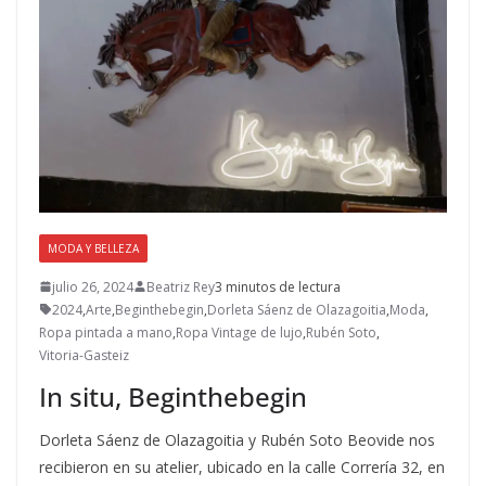
MODA Y BELLEZA
julio 26, 2024
Beatriz Rey
3 minutos de lectura
2024
,
Arte
,
Beginthebegin
,
Dorleta Sáenz de Olazagoitia
,
Moda
,
Ropa pintada a mano
,
Ropa Vintage de lujo
,
Rubén Soto
,
Vitoria-Gasteiz
In situ, Beginthebegin
Dorleta Sáenz de Olazagoitia y Rubén Soto Beovide nos
recibieron en su atelier, ubicado en la calle Correría 32, en