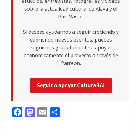
artículos, entrevistas, fotografías y vídeos
sobre la actualidad cultural de Álava y el
País Vasco.
Si deseas ayudarnos a seguir creciendo y
cubriendo nuevos eventos, puedes
seguirnos gratuitamente o apoyar
económicamente el proyecto a través de
Patreon.
Seguir o apoyar CulturaBAI
F
M
E
C
ac
as
m
o
e
to
ai
m