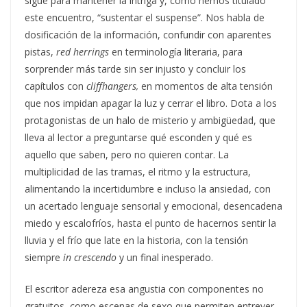
sigue para mantener la intriga y, como hemos titulado
este encuentro, “sustentar el suspense”. Nos habla de
dosificación de la información, confundir con aparentes
pistas,
red herrings
en terminología literaria, para
sorprender más tarde sin ser injusto y concluir los
capítulos con
cliffhangers,
en momentos de alta tensión
que nos impidan apagar la luz y cerrar el libro. Dota a los
protagonistas de un halo de misterio y ambigüedad, que
lleva al lector a preguntarse qué esconden y qué es
aquello que saben, pero no quieren contar. La
multiplicidad de las tramas, el ritmo y la estructura,
alimentando la incertidumbre e incluso la ansiedad, con
un acertado lenguaje sensorial y emocional, desencadena
miedo y escalofríos, hasta el punto de hacernos sentir la
lluvia y el frío que late en la historia, con la tensión
siempre
in crescendo
y un final inesperado.
El escritor adereza esa angustia con componentes no
gratuitos, como escenas de sexo que permiten entrever