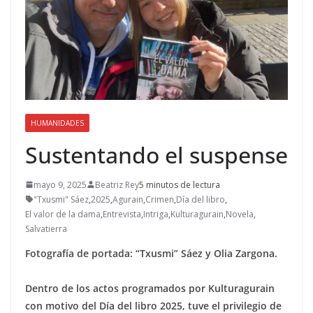
HUMANIDADES
Sustentando el suspense
mayo 9, 2025
Beatriz Rey
5 minutos de lectura
"Txusmi" Sáez
,
2025
,
Agurain
,
Crimen
,
Día del libro
,
El valor de la dama
,
Entrevista
,
Intriga
,
Kulturagurain
,
Novela
,
Salvatierra
Fotografía de portada: “Txusmi” Sáez y Olia Zargona.
Dentro de los actos programados por Kulturagurain
con motivo del Día del libro 2025, tuve el privilegio de