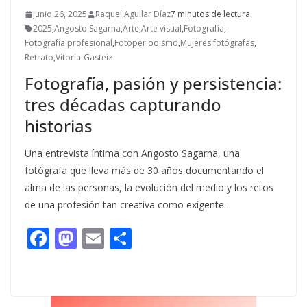
junio 26, 2025
Raquel Aguilar Díaz
7 minutos de lectura
2025
,
Angosto Sagarna
,
Arte
,
Arte visual
,
Fotografía
,
Fotografía profesional
,
Fotoperiodismo
,
Mujeres fotógrafas
,
Retrato
,
Vitoria-Gasteiz
Fotografía, pasión y persistencia:
tres décadas capturando
historias
Una entrevista íntima con Angosto Sagarna, una
fotógrafa que lleva más de 30 años documentando el
alma de las personas, la evolución del medio y los retos
de una profesión tan creativa como exigente.
F
M
E
C
ac
as
m
o
e
to
ai
m
b
d
l
p