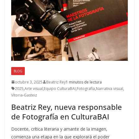
BLOG
octubre 3, 2025
Beatriz Rey
1 minutos de lectura
2025
,
Arte visual
,
Equipo CulturaBAI
,
Fotografía
,
Narrativa visual
,
Vitoria-Gasteiz
Beatriz Rey, nueva responsable
de Fotografía en CulturaBAI
Docente, crítica literaria y amante de la imagen,
comienza una etapa en la que explorará el poder