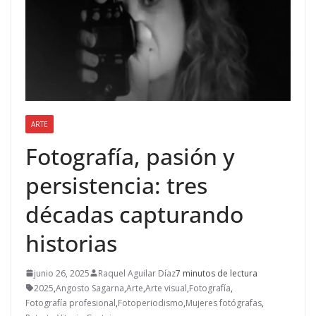
ARTE
Fotografía, pasión y
persistencia: tres
décadas capturando
historias
junio 26, 2025
Raquel Aguilar Díaz
7 minutos de lectura
2025
,
Angosto Sagarna
,
Arte
,
Arte visual
,
Fotografía
,
Fotografía profesional
,
Fotoperiodismo
,
Mujeres fotógrafas
,