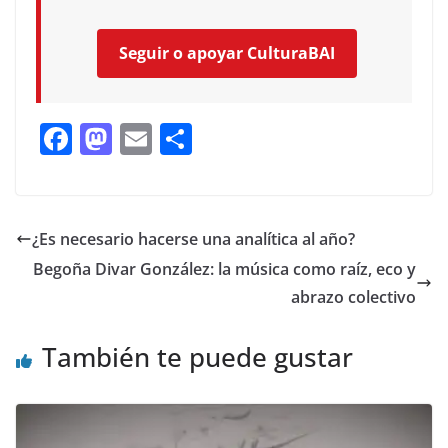
Seguir o apoyar CulturaBAI
F
M
E
C
ac
as
m
o
e
to
ai
m
b
d
l
p
¿Es necesario hacerse una analítica al año?
o
o
ar
Begoña Divar González: la música como raíz, eco y
o
n
ti
abrazo colectivo
k
r
También te puede gustar