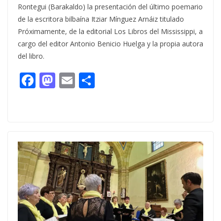
Rontegui (Barakaldo) la presentación del último poemario
de la escritora bilbaína Itziar Mínguez Arnáiz titulado
Próximamente, de la editorial Los Libros del Mississippi, a
cargo del editor Antonio Benicio Huelga y la propia autora
del libro.
F
M
E
C
ac
as
m
o
e
to
ai
m
b
d
l
p
o
o
ar
o
n
ti
k
r