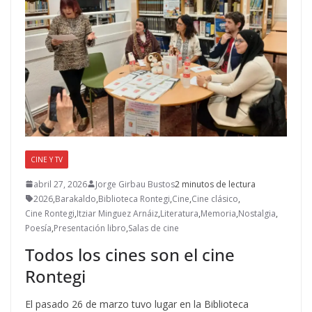
CINE Y TV
abril 27, 2026
Jorge Girbau Bustos
2 minutos de lectura
2026
,
Barakaldo
,
Biblioteca Rontegi
,
Cine
,
Cine clásico
,
Cine Rontegi
,
Itziar Minguez Arnáiz
,
Literatura
,
Memoria
,
Nostalgia
,
Poesía
,
Presentación libro
,
Salas de cine
Todos los cines son el cine
Rontegi
El pasado 26 de marzo tuvo lugar en la Biblioteca