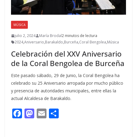
MÚSICA
julio 2, 2024
María Brodal
2 minutos de lectura
2024
,
Aniversario
,
Barakaldo
,
Burceña
,
Coral Bengolea
,
Música
Celebración del XXV Aniversario
de la Coral Bengolea de Burceña
Este pasado sábado, 29 de Junio, la Coral Bengolea ha
celebrado su 25 Aniversario arropada por mucho público
y presencia de autoridades municipales, entre ellas la
actual Alcaldesa de Barakaldo.
F
M
E
C
ac
as
m
o
e
to
ai
m