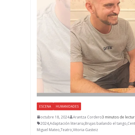
ESCENA
HUMANIDADES
octubre 18, 2024
Arantza Cordero
3 minutos de lectu
2024
,
Adaptación literaria
,
Brujas bailando el tango
,
Cent
Miguel Mateo
,
Teatro
,
Vitoria-Gasteiz