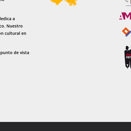
dedica a
sco. Nuestro
ón cultural en
 punto de vista