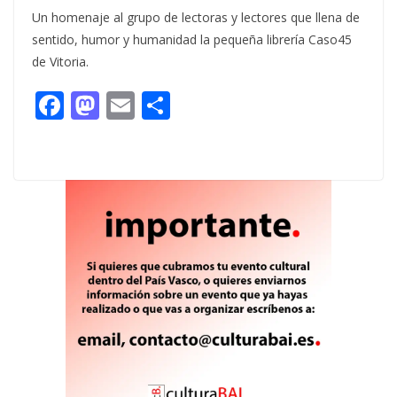
Un homenaje al grupo de lectoras y lectores que llena de
sentido, humor y humanidad la pequeña librería Caso45
de Vitoria.
F
M
E
C
ac
as
m
o
e
to
ai
m
b
d
l
p
o
o
ar
o
n
ti
k
r