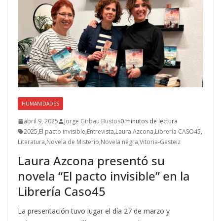
o
n
ti
k
r
HUMANIDADES
abril 9, 2025
Jorge Girbau Bustos
0 minutos de lectura
2025
,
El pacto invisible
,
Entrevista
,
Laura Azcona
,
Librería CASO45
,
Literatura
,
Novela de Misterio
,
Novela negra
,
Vitoria-Gasteiz
Laura Azcona presentó su
novela “El pacto invisible” en la
Librería Caso45
La presentación tuvo lugar el día 27 de marzo y