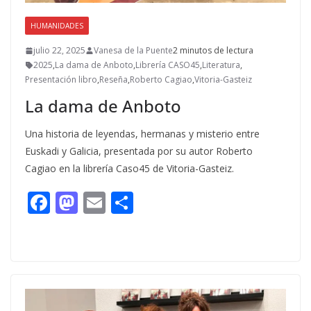
HUMANIDADES
julio 22, 2025
Vanesa de la Puente
2 minutos de lectura
2025
,
La dama de Anboto
,
Librería CASO45
,
Literatura
,
Presentación libro
,
Reseña
,
Roberto Cagiao
,
Vitoria-Gasteiz
La dama de Anboto
Una historia de leyendas, hermanas y misterio entre
Euskadi y Galicia, presentada por su autor Roberto
Cagiao en la librería Caso45 de Vitoria-Gasteiz.
F
M
E
C
ac
as
m
o
e
to
ai
m
b
d
l
p
o
o
ar