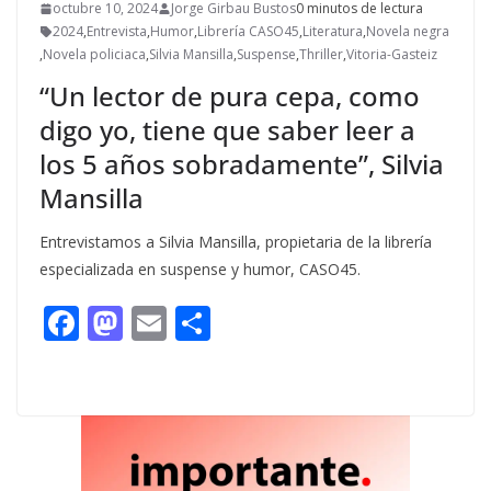
octubre 10, 2024
Jorge Girbau Bustos
0 minutos de lectura
2024
,
Entrevista
,
Humor
,
Librería CASO45
,
Literatura
,
Novela negra
,
Novela policiaca
,
Silvia Mansilla
,
Suspense
,
Thriller
,
Vitoria-Gasteiz
“Un lector de pura cepa, como
digo yo, tiene que saber leer a
los 5 años sobradamente”, Silvia
Mansilla
Entrevistamos a Silvia Mansilla, propietaria de la librería
especializada en suspense y humor, CASO45.
F
M
E
C
ac
as
m
o
e
to
ai
m
b
d
l
p
o
o
ar