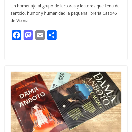
Un homenaje al grupo de lectoras y lectores que llena de
sentido, humor y humanidad la pequeña librería Caso45
de Vitoria.
F
M
E
C
ac
as
m
o
e
to
ai
m
b
d
l
p
o
o
ar
o
n
ti
k
r