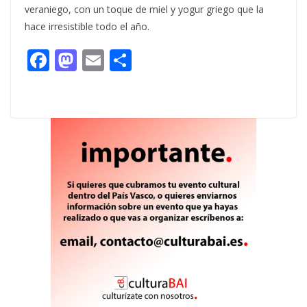
veraniego, con un toque de miel y yogur griego que la
hace irresistible todo el año.
F
M
E
C
ac
as
m
o
e
to
ai
m
b
d
l
p
o
o
ar
o
n
ti
k
r