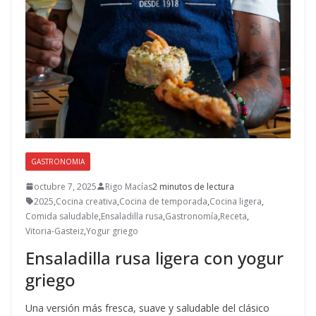
GASTRONOMIA
octubre 7, 2025
Rigo Macías
2 minutos de lectura
2025
,
Cocina creativa
,
Cocina de temporada
,
Cocina ligera
,
Comida saludable
,
Ensaladilla rusa
,
Gastronomía
,
Receta
,
Vitoria-Gasteiz
,
Yogur griego
Ensaladilla rusa ligera con yogur
griego
Una versión más fresca, suave y saludable del clásico