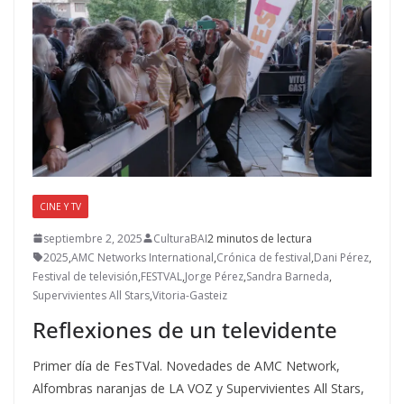
CINE Y TV
septiembre 2, 2025
CulturaBAI
2 minutos de lectura
2025
,
AMC Networks International
,
Crónica de festival
,
Dani Pérez
,
Festival de televisión
,
FESTVAL
,
Jorge Pérez
,
Sandra Barneda
,
Supervivientes All Stars
,
Vitoria-Gasteiz
Reflexiones de un televidente
Primer día de FesTVal. Novedades de AMC Network,
Alfombras naranjas de LA VOZ y Supervivientes All Stars,