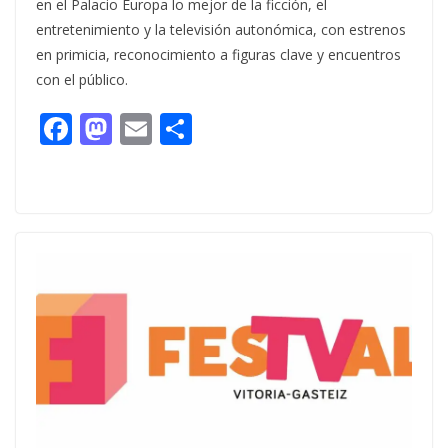
en el Palacio Europa lo mejor de la ficción, el
entretenimiento y la televisión autonómica, con estrenos
en primicia, reconocimiento a figuras clave y encuentros
con el público.
F
M
E
C
ac
as
m
o
e
to
ai
m
b
d
l
p
o
o
ar
o
n
ti
k
r