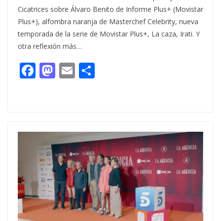
Cicatrices sobre Álvaro Benito de Informe Plus+ (Movistar
Plus+), alfombra naranja de Masterchef Celebrity, nueva
temporada de la serie de Movistar Plus+, La caza, Irati. Y
otra reflexión más…
F
M
E
C
ac
as
m
o
e
to
ai
m
b
d
l
p
o
o
ar
o
n
ti
k
r