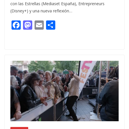
con las Estrellas (Mediaset España), Entrepreneurs
(Disney+) y una nueva reflexión…
F
M
E
C
ac
as
m
o
e
to
ai
m
b
d
l
p
o
o
ar
o
n
ti
k
r