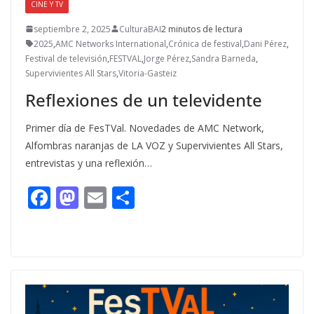
CINE Y TV
septiembre 2, 2025
CulturaBAI
2 minutos de lectura
2025
,
AMC Networks International
,
Crónica de festival
,
Dani Pérez
,
Festival de televisión
,
FESTVAL
,
Jorge Pérez
,
Sandra Barneda
,
Supervivientes All Stars
,
Vitoria-Gasteiz
Reflexiones de un televidente
Primer día de FesTVal. Novedades de AMC Network,
Alfombras naranjas de LA VOZ y Supervivientes All Stars,
entrevistas y una reflexión…
F
M
E
C
ac
as
m
o
e
to
ai
m
b
d
l
p
o
o
ar
o
n
ti