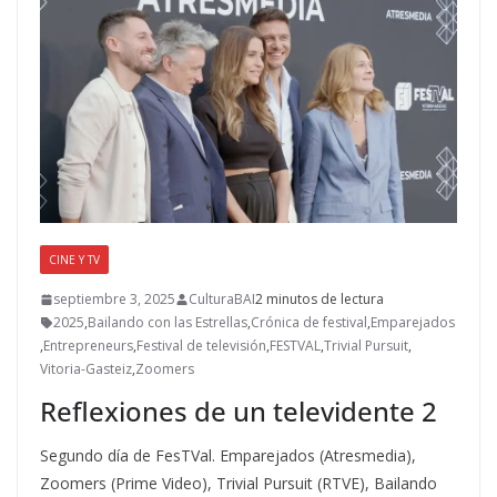
o
n
ti
k
r
CINE Y TV
septiembre 3, 2025
CulturaBAI
2 minutos de lectura
2025
,
Bailando con las Estrellas
,
Crónica de festival
,
Emparejados
,
Entrepreneurs
,
Festival de televisión
,
FESTVAL
,
Trivial Pursuit
,
Vitoria-Gasteiz
,
Zoomers
Reflexiones de un televidente 2
Segundo día de FesTVal. Emparejados (Atresmedia),
Zoomers (Prime Video), Trivial Pursuit (RTVE), Bailando