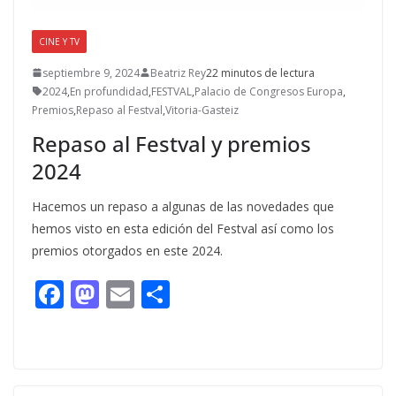
CINE Y TV
septiembre 9, 2024
Beatriz Rey
22 minutos de lectura
2024
,
En profundidad
,
FESTVAL
,
Palacio de Congresos Europa
,
Premios
,
Repaso al Festval
,
Vitoria-Gasteiz
Repaso al Festval y premios
2024
Hacemos un repaso a algunas de las novedades que
hemos visto en esta edición del Festval así como los
premios otorgados en este 2024.
F
M
E
C
ac
as
m
o
e
to
ai
m
b
d
l
p