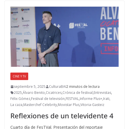
o
o
ar
o
n
ti
k
r
CINE Y TV
septiembre 5, 2025
CulturaBAI
2 minutos de lectura
2025
,
Álvaro Benito
,
Cicatrices
,
Crónica de festival
,
Entrevistas
,
Félix Gómez
,
Festival de televisión
,
FESTVAL
,
Informe Plus+
,
Irati
,
La caza
,
Masterchef Celebrity
,
Movistar Plus
,
Vitoria-Gasteiz
Reflexiones de un televidente 4
Cuarto día de FesTVal. Presentación del reportaje