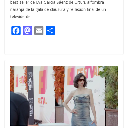
best seller de Eva Garcia Sáenz de Urturi, alfombra
naranja de la gala de clausura y reflexión final de un
televidente.
F
M
E
C
ac
as
m
o
e
to
ai
m
b
d
l
p
o
o
ar
o
n
ti
k
r