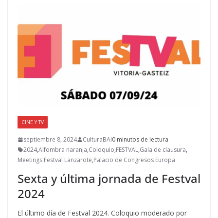
o
o
ar
o
n
ti
k
r
CINE Y TV
septiembre 8, 2024
CulturaBAI
0 minutos de lectura
2024
,
Alfombra naranja
,
Coloquio
,
FESTVAL
,
Gala de clausura
,
Meetings Festval Lanzarote
,
Palacio de Congresos Europa
Sexta y última jornada de Festval
2024
El último día de Festval 2024. Coloquio moderado por