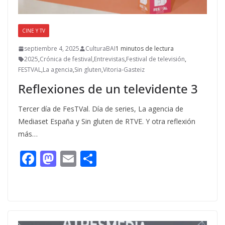
CINE Y TV
septiembre 4, 2025
CulturaBAI
1 minutos de lectura
2025
,
Crónica de festival
,
Entrevistas
,
Festival de televisión
,
FESTVAL
,
La agencia
,
Sin gluten
,
Vitoria-Gasteiz
Reflexiones de un televidente 3
Tercer día de FesTVal. Día de series, La agencia de
Mediaset España y Sin gluten de RTVE. Y otra reflexión
más…
F
M
E
C
ac
as
m
o
e
to
ai
m
b
d
l
p
o
o
ar