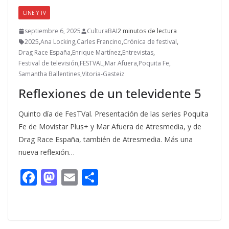
CINE Y TV
septiembre 6, 2025
CulturaBAI
2 minutos de lectura
2025
,
Ana Locking
,
Carles Francino
,
Crónica de festival
,
Drag Race España
,
Enrique Martínez
,
Entrevistas
,
Festival de televisión
,
FESTVAL
,
Mar Afuera
,
Poquita Fe
,
Samantha Ballentines
,
Vitoria-Gasteiz
Reflexiones de un televidente 5
Quinto día de FesTVal. Presentación de las series Poquita
Fe de Movistar Plus+ y Mar Afuera de Atresmedia, y de
Drag Race España, también de Atresmedia. Más una
nueva reflexión…
F
M
E
C
ac
as
m
o
e
to
ai
m
b
d
l
p