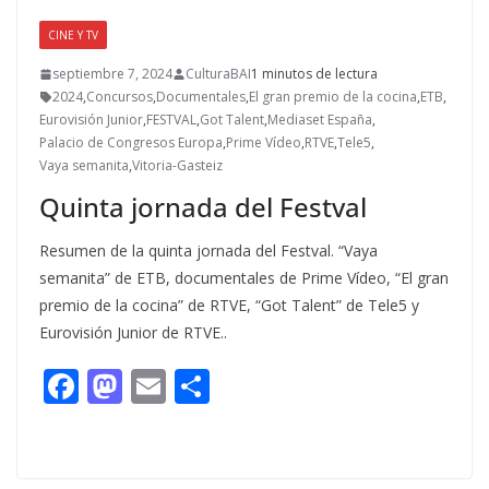
CINE Y TV
septiembre 7, 2024
CulturaBAI
1 minutos de lectura
2024
,
Concursos
,
Documentales
,
El gran premio de la cocina
,
ETB
,
Eurovisión Junior
,
FESTVAL
,
Got Talent
,
Mediaset España
,
Palacio de Congresos Europa
,
Prime Vídeo
,
RTVE
,
Tele5
,
Vaya semanita
,
Vitoria-Gasteiz
Quinta jornada del Festval
Resumen de la quinta jornada del Festval. “Vaya
semanita” de ETB, documentales de Prime Vídeo, “El gran
premio de la cocina” de RTVE, “Got Talent” de Tele5 y
Eurovisión Junior de RTVE..
F
M
E
C
ac
as
m
o
e
to
ai
m