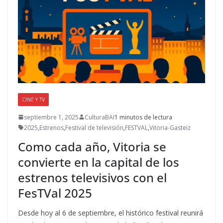
k
r
CINE Y TV
septiembre 1, 2025
CulturaBAI
1 minutos de lectura
2025
,
Estrenos
,
Festival de televisión
,
FESTVAL
,
Vitoria-Gasteiz
Como cada año, Vitoria se
convierte en la capital de los
estrenos televisivos con el
FesTVal 2025
Desde hoy al 6 de septiembre, el histórico festival reunirá