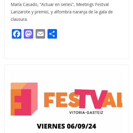
María Casado, “Actuar en series”, Meetings Festval
Lanzarote y premio, y alfombra naranja de la gala de
clausura.
F
M
E
C
ac
as
m
o
e
to
ai
m
b
d
l
p
o
o
ar
o
n
ti
k
r