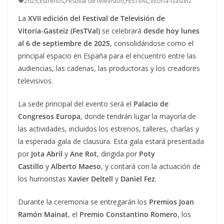
2025
,
Estrenos
,
Festival de televisión
,
FESTVAL
,
Vitoria-Gasteiz
La
XVII edición del Festival de Televisión de
Vitoria‑Gasteiz (FesTVal)
se celebrará
desde hoy lunes
al 6 de septiembre de 2025
, consolidándose como el
principal espacio en España para el encuentro entre las
audiencias, las cadenas, las productoras y los creadores
televisivos.
La sede principal del evento será el
Palacio de
Congresos Europa
, donde tendrán lugar la mayoría de
las actividades, incluidos los estrenos, talleres, charlas y
la esperada gala de clausura. Esta gala estará presentada
por
Jota Abril
y
Ane Rot
, dirigida por
Poty
Castillo
y
Alberto Maeso
, y contará con la actuación de
los humoristas
Xavier Deltell
y
Daniel Fez
.
Durante la ceremonia se entregarán los
Premios Joan
Ramón Mainat
, el
Premio Constantino Romero
, los