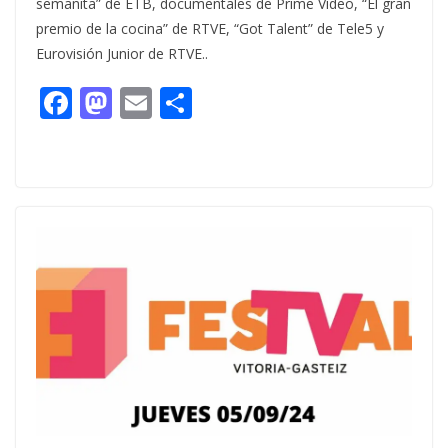
semanita” de ETB, documentales de Prime Vídeo, “El gran
premio de la cocina” de RTVE, “Got Talent” de Tele5 y
Eurovisión Junior de RTVE..
F
M
E
C
ac
as
m
o
e
to
ai
m
b
d
l
p
o
o
ar
o
n
ti
k
r