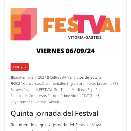
CINE Y TV
septiembre 7, 2024
CulturaBAI
1 minutos de lectura
2024
,
Concursos
,
Documentales
,
El gran premio de la cocina
,
ETB
,
Eurovisión Junior
,
FESTVAL
,
Got Talent
,
Mediaset España
,
Palacio de Congresos Europa
,
Prime Vídeo
,
RTVE
,
Tele5
,
Vaya semanita
,
Vitoria-Gasteiz
Quinta jornada del Festval
Resumen de la quinta jornada del Festval. “Vaya