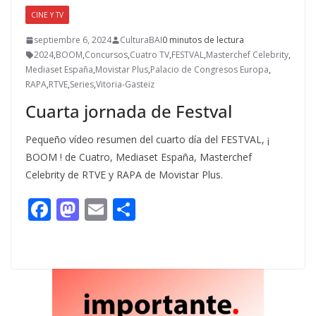
CINE Y TV
septiembre 6, 2024
CulturaBAI
0 minutos de lectura
2024
,
BOOM
,
Concursos
,
Cuatro TV
,
FESTVAL
,
Masterchef Celebrity
,
Mediaset España
,
Movistar Plus
,
Palacio de Congresos Europa
,
RAPA
,
RTVE
,
Series
,
Vitoria-Gasteiz
Cuarta jornada de Festval
Pequeño vídeo resumen del cuarto día del FESTVAL, ¡
BOOM ! de Cuatro, Mediaset España, Masterchef
Celebrity de RTVE y RAPA de Movistar Plus.
F
M
E
C
ac
as
m
o
e
to
ai
m
b
d
l
p
o
o
ar