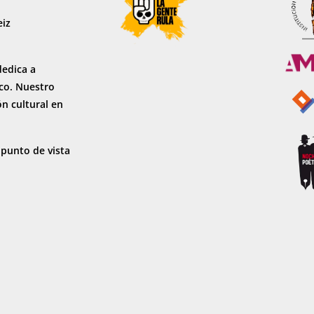
eiz
dedica a
sco. Nuestro
ón cultural en
 punto de vista