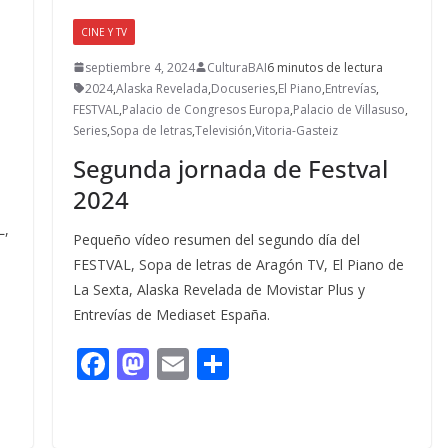
CINE Y TV
septiembre 4, 2024
CulturaBAI
6 minutos de lectura
2024
,
Alaska Revelada
,
Docuseries
,
El Piano
,
Entrevías
,
FESTVAL
,
Palacio de Congresos Europa
,
Palacio de Villasuso
,
Series
,
Sopa de letras
,
Televisión
,
Vitoria-Gasteiz
Segunda jornada de Festval
2024
L,
Pequeño vídeo resumen del segundo día del
FESTVAL, Sopa de letras de Aragón TV, El Piano de
La Sexta, Alaska Revelada de Movistar Plus y
Entrevías de Mediaset España.
F
M
E
C
ac
as
m
o
e
to
ai
m