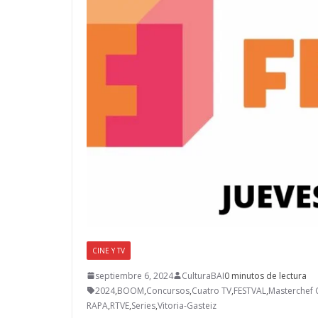
CINE Y TV
septiembre 6, 2024
CulturaBAI
0 minutos de lectura
2024
,
BOOM
,
Concursos
,
Cuatro TV
,
FESTVAL
,
Masterchef 
RAPA
,
RTVE
,
Series
,
Vitoria-Gasteiz