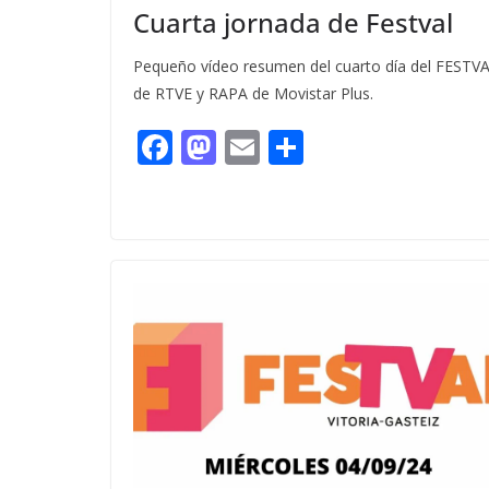
Cuarta jornada de Festval
Pequeño vídeo resumen del cuarto día del FESTVA
de RTVE y RAPA de Movistar Plus.
F
M
E
C
ac
as
m
o
e
to
ai
m
b
d
l
p
o
o
ar
o
n
ti
k
r