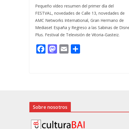
Pequeño vídeo resumen del primer día del
FESTVAL, novedades de Calle 13, novedades de
AMC Networks International, Gran Hermano de
Mediaset España y Regreso a las Sabinas de Disn
Plus. Festival de Televisión de Vitoria-Gasteiz.
F
M
E
C
ac
as
m
o
e
to
ai
m
b
d
l
p
o
o
ar
o
n
ti
k
r
Sobre nosotros