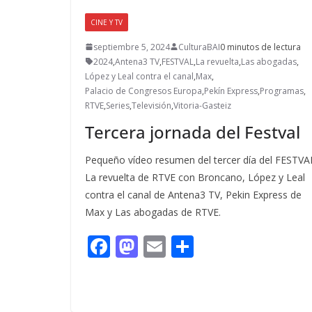
CINE Y TV
septiembre 5, 2024
CulturaBAI
0 minutos de lectura
2024
,
Antena3 TV
,
FESTVAL
,
La revuelta
,
Las abogadas
,
López y Leal contra el canal
,
Max
,
Palacio de Congresos Europa
,
Pekín Express
,
Programas
,
RTVE
,
Series
,
Televisión
,
Vitoria-Gasteiz
Tercera jornada del Festval
Pequeño vídeo resumen del tercer día del FESTVA
La revuelta de RTVE con Broncano, López y Leal
contra el canal de Antena3 TV, Pekin Express de
Max y Las abogadas de RTVE.
F
M
E
C
ac
as
m
o
e
to
ai
m