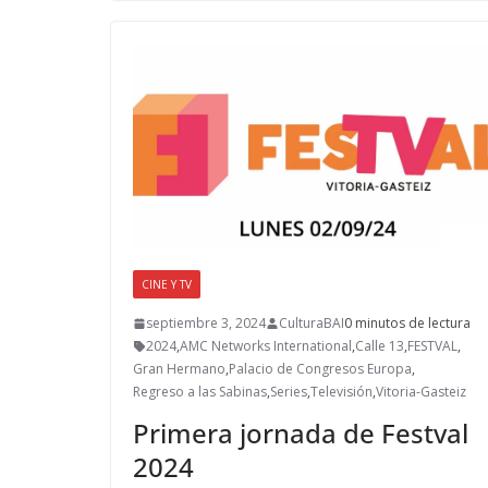
b
d
l
p
o
o
ar
o
n
ti
k
r
CINE Y TV
septiembre 3, 2024
CulturaBAI
0 minutos de lectura
2024
,
AMC Networks International
,
Calle 13
,
FESTVAL
,
Gran Hermano
,
Palacio de Congresos Europa
,
Regreso a las Sabinas
,
Series
,
Televisión
,
Vitoria-Gasteiz
Primera jornada de Festval
2024