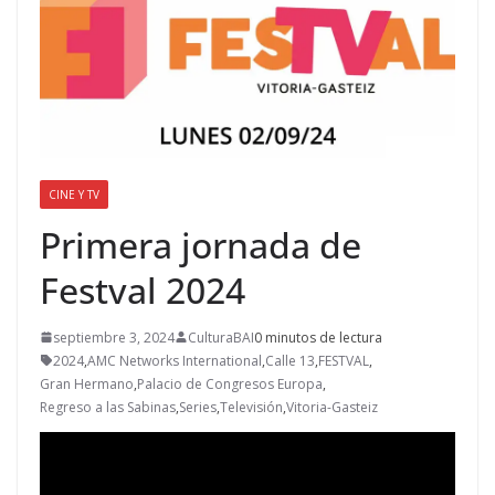
CINE Y TV
Primera jornada de
Festval 2024
septiembre 3, 2024
CulturaBAI
0 minutos de lectura
2024
,
AMC Networks International
,
Calle 13
,
FESTVAL
,
Gran Hermano
,
Palacio de Congresos Europa
,
Regreso a las Sabinas
,
Series
,
Televisión
,
Vitoria-Gasteiz