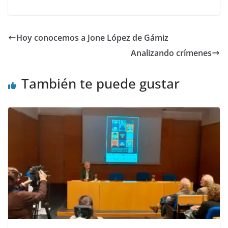
ac
as
m
o
e
to
ai
m
b
d
l
p
Hoy conocemos a Jone López de Gámiz
o
o
ar
Analizando crímenes
o
n
ti
k
r
También te puede gustar