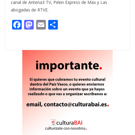
canal de Antena3 TV, Pekin Express de Max y Las
abogadas de RTVE.
F
M
E
C
ac
as
m
o
e
to
ai
m
b
d
l
p
o
o
ar
o
n
ti
k
r