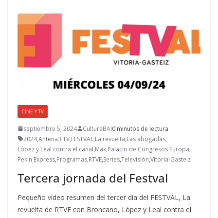
CINE Y TV
septiembre 5, 2024
CulturaBAI
0 minutos de lectura
2024
,
Antena3 TV
,
FESTVAL
,
La revuelta
,
Las abogadas
,
López y Leal contra el canal
,
Max
,
Palacio de Congresos Europa
,
Pekín Express
,
Programas
,
RTVE
,
Series
,
Televisión
,
Vitoria-Gasteiz
Tercera jornada del Festval
Pequeño vídeo resumen del tercer día del FESTVAL, La
revuelta de RTVE con Broncano, López y Leal contra el