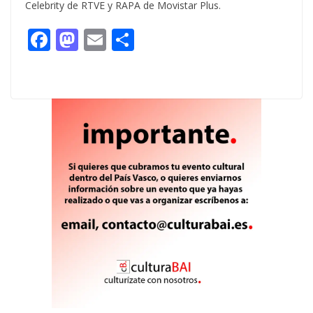
Celebrity de RTVE y RAPA de Movistar Plus.
F
M
E
C
ac
as
m
o
e
to
ai
m
b
d
l
p
o
o
ar
o
n
ti
k
r