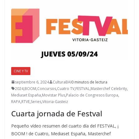
CINE Y TV
septiembre 6, 2024
CulturaBAI
0 minutos de lectura
2024
,
BOOM
,
Concursos
,
Cuatro TV
,
FESTVAL
,
Masterchef Celebrity
,
Mediaset España
,
Movistar Plus
,
Palacio de Congresos Europa
,
RAPA
,
RTVE
,
Series
,
Vitoria-Gasteiz
Cuarta jornada de Festval
Pequeño vídeo resumen del cuarto día del FESTVAL, ¡
BOOM ! de Cuatro, Mediaset España, Masterchef