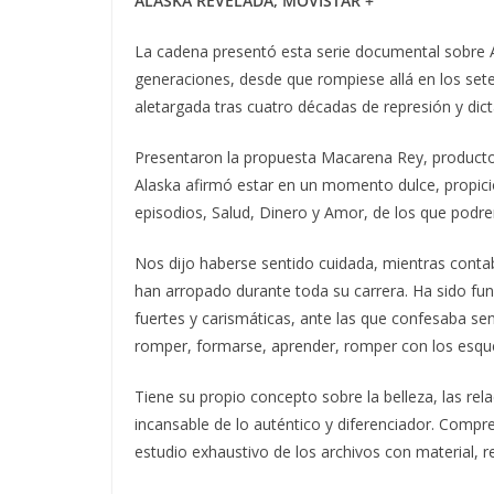
ALASKA REVELADA, MOVISTAR +
La cadena presentó esta serie documental sobre Al
generaciones, desde que rompiese allá en los sete
aletargada tras cuatro décadas de represión y dict
Presentaron la propuesta Macarena Rey, productora 
Alaska afirmó estar en un momento dulce, propicio 
episodios, Salud, Dinero y Amor, de los que podre
Nos dijo haberse sentido cuidada, mientras contaba
han arropado durante toda su carrera. Ha sido fun
fuertes y carismáticas, ante las que confesaba sen
romper, formarse, aprender, romper con los esqu
Tiene su propio concepto sobre la belleza, las rel
incansable de lo auténtico y diferenciador. Compr
estudio exhaustivo de los archivos con material, r