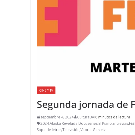
CINE Y TV
Segunda jornada de F
septiembre 4, 2024
CulturaBAI
6 minutos de lectura
2024
,
Alaska Revelada
,
Docuseries
,
El Piano
,
Entrevías
,
FES
Sopa de letras
,
Televisión
,
Vitoria-Gasteiz