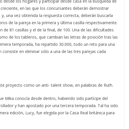
rlo desde los hogares y participar desde casa en la búsqueda de
d creciente, en las que los concursantes deberán demostrar
, y, una vez obtenida la respuesta correcta, deberán buscarla
os de la pareja en la primera y última casilla respectivamente.
de 81 casillas y el de la final, de 100. Una de las dificultades
smo de los tableros, que cambian las letras de posición tras las
primera temporada, ha repartido 30.000, todo un reto para una
n consiste en eliminar sólo a una de las tres parejas cada
te proyecto como un anti- talent show, en palabras de Ruth.
ue Mika conocía desde dentro, habiendo sido partícipe del
rrollador y han apostado por una tercera temporada. Tal ha sido
mera edición, Lucy, fue elegida por la Casa Real británica para