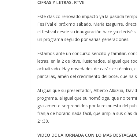
CIFRAS Y LETRAS, RTVE
Este clásico renovado impactó ya la pasada tempor
FesTVal el próximo sábado. María Izaguirre, direc
el festival desde su inauguración hace ya diecisé
un programa seguido por varias generaciones.
Estamos ante un concurso sencillo y familiar, condu
letras, en la 2 de Rtve, ilusionados, al igual que 
actualizado. Hay novedades de carácter técnico, co
pantallas, amén del crecimiento del bote, que ha
Al igual que su presentador, Alberto Albizúa, Da
programa, al igual que su homóloga, que no termin
gratamente sorprendidos por la respuesta del públi
franja de horario nada fácil, que amplia sus días de
21:30.
VÍDEO DE LA JORNADA CON LO MÁS DESTACAD