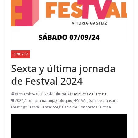
CINE Y TV
Sexta y última jornada
de Festval 2024
septiembre 8, 2024
CulturaBAI
0 minutos de lectura
2024
,
Alfombra naranja
,
Coloquio
,
FESTVAL
,
Gala de clausura
,
Meetings Festval Lanzarote
,
Palacio de Congresos Europa