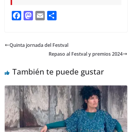
F
M
E
C
ac
as
m
o
e
to
ai
m
b
d
l
p
Quinta jornada del Festval
o
o
ar
Repaso al Festval y premios 2024
o
n
ti
k
r
También te puede gustar