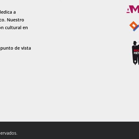
dedica a
sco. Nuestro
ón cultural en
 punto de vista
servados.