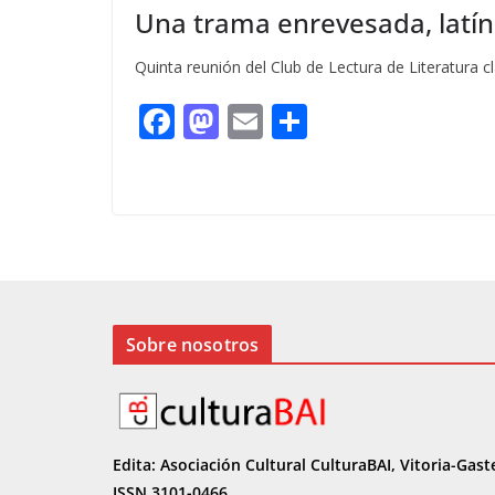
Una trama enrevesada, latín 
Quinta reunión del Club de Lectura de Literatura cl
F
M
E
C
ac
as
m
o
e
to
ai
m
b
d
l
p
o
o
ar
o
n
ti
k
r
Sobre nosotros
Edita: Asociación Cultural CulturaBAI, Vitoria-Gast
ISSN 3101-0466