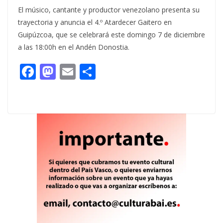
El músico, cantante y productor venezolano presenta su
trayectoria y anuncia el 4.º Atardecer Gaitero en
Guipúzcoa, que se celebrará este domingo 7 de diciembre
a las 18:00h en el Andén Donostia.
F
M
E
C
ac
as
m
o
e
to
ai
m
b
d
l
p
o
o
ar
o
n
ti
k
r