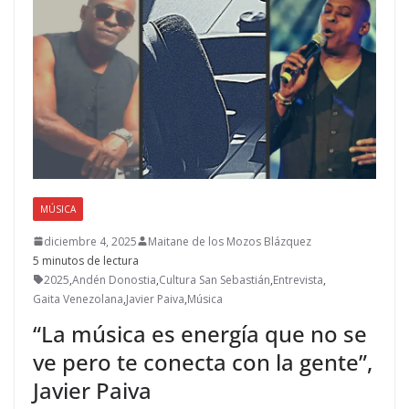
MÚSICA
diciembre 4, 2025
Maitane de los Mozos Blázquez
5 minutos de lectura
2025
,
Andén Donostia
,
Cultura San Sebastián
,
Entrevista
,
Gaita Venezolana
,
Javier Paiva
,
Música
“La música es energía que no se
ve pero te conecta con la gente”,
Javier Paiva