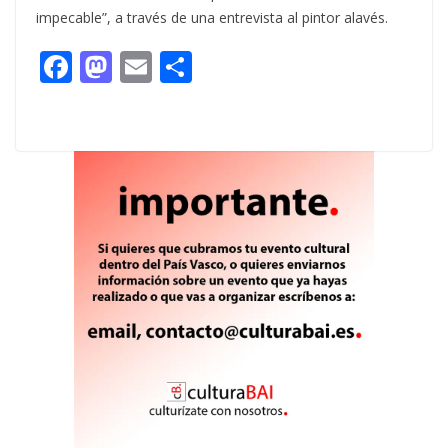
impecable”, a través de una entrevista al pintor alavés.
F
M
E
C
ac
as
m
o
e
to
ai
m
b
d
l
p
o
o
ar
o
n
ti
k
r