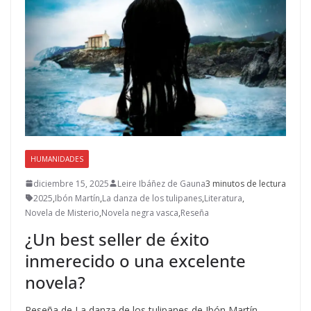
HUMANIDADES
diciembre 15, 2025
Leire Ibáñez de Gauna
3 minutos de lectura
2025
,
Ibón Martín
,
La danza de los tulipanes
,
Literatura
,
Novela de Misterio
,
Novela negra vasca
,
Reseña
¿Un best seller de éxito
inmerecido o una excelente
novela?
Reseña de La danza de los tulipanes de Ibón Martín.