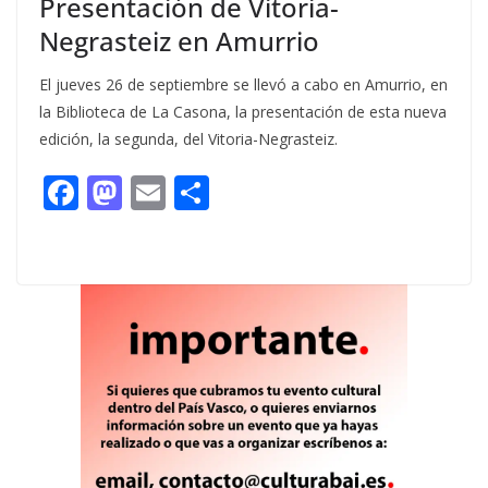
Presentación de Vitoria-
Negrasteiz en Amurrio
El jueves 26 de septiembre se llevó a cabo en Amurrio, en
la Biblioteca de La Casona, la presentación de esta nueva
edición, la segunda, del Vitoria-Negrasteiz.
F
M
E
C
ac
as
m
o
e
to
ai
m
b
d
l
p
o
o
ar
o
n
ti
k
r