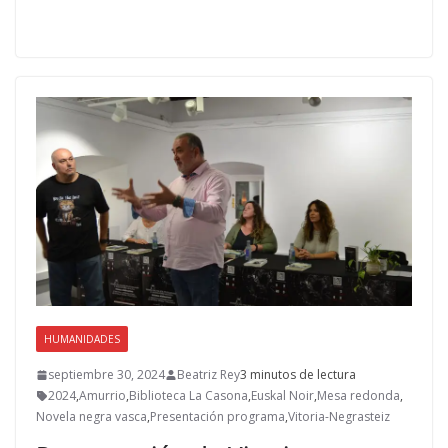
ac
as
m
o
e
to
ai
m
b
d
l
p
o
o
ar
o
n
ti
k
r
HUMANIDADES
septiembre 30, 2024
Beatriz Rey
3 minutos de lectura
2024
,
Amurrio
,
Biblioteca La Casona
,
Euskal Noir
,
Mesa redonda
,
Novela negra vasca
,
Presentación programa
,
Vitoria-Negrasteiz