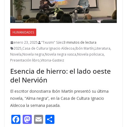
HUMANIDADES
enero 23, 2025
"Txusmi" Sáez
3 minutos de lectura
2025
,
Casa de Cultura Ignacio Aldecoa
,
Ibón Martín
,
Literatura
,
Novela
,
Novela negra
,
Novela negra vasca
,
Novela policiaca
,
Presentación libro
,
Vitoria-Gasteiz
Esencia de hierro: el lado oeste
del Nervión
El escritor donostiarra Ibón Martín presentó su última
novela, “Alma negra”, en la Casa de Cultura Ignacio
Aldecoa la semana pasada.
F
M
E
C