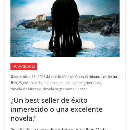
HUMANIDADES
diciembre 15, 2025
Leire Ibáñez de Gauna
3 minutos de lectura
2025
,
Ibón Martín
,
La danza de los tulipanes
,
Literatura
,
Novela de Misterio
,
Novela negra vasca
,
Reseña
¿Un best seller de éxito
inmerecido o una excelente
novela?
Reseña de La danza de los tulipanes de Ibón Martín.