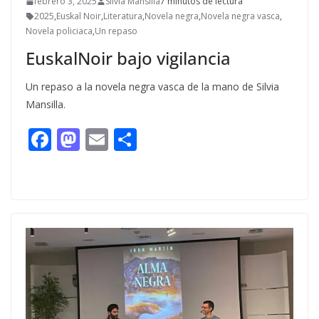
febrero 3, 2025
Silvia Mansilla
7 minutos de lectura
2025
,
Euskal Noir
,
Literatura
,
Novela negra
,
Novela negra vasca
,
Novela policiaca
,
Un repaso
EuskalNoir bajo vigilancia
Un repaso a la novela negra vasca de la mano de Silvia
Mansilla.
F
M
E
C
ac
as
m
o
e
to
ai
m
b
d
l
p
o
o
ar
o
n
ti
k
r