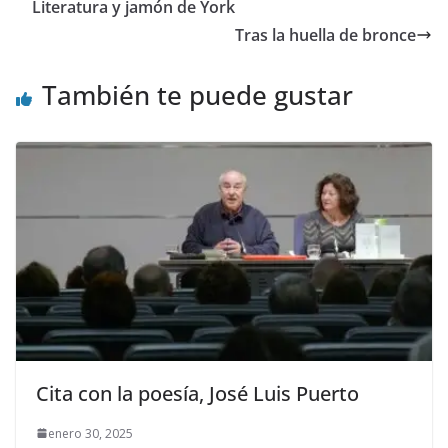
o
o
ar
Literatura y jamón de York
o
n
ti
Tras la huella de bronce
k
r
También te puede gustar
Cita con la poesía, José Luis Puerto
enero 30, 2025