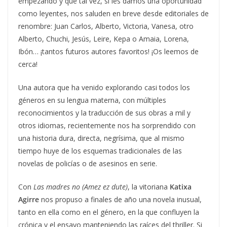
empezando y que tal vez, si les damos una oportunidad
como leyentes, nos saluden en breve desde editoriales de
renombre: Juan Carlos, Alberto, Victoria, Vanesa, otro
Alberto, Chuchi, Jesús, Leire, Kepa o Amaia, Lorena,
Ibón… ¡tantos futuros autores favoritos! ¡Os leemos de
cerca!
Una autora que ha venido explorando casi todos los
géneros en su lengua materna, con múltiples
reconocimientos y la traducción de sus obras a mil y
otros idiomas, recientemente nos ha sorprendido con
una historia dura, directa, negrísima, que al mismo
tiempo huye de los esquemas tradicionales de las
novelas de policías o de asesinos en serie.
Con
Las madres no (Amez ez dute)
, la vitoriana
Katixa
Agirre
nos propuso a finales de año una novela inusual,
tanto en ella como en el género, en la que confluyen la
crónica y el ensayo manteniendo las raíces del thriller. Si