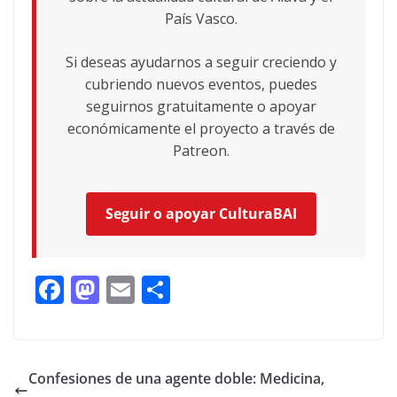
País Vasco.
Si deseas ayudarnos a seguir creciendo y
cubriendo nuevos eventos, puedes
seguirnos gratuitamente o apoyar
económicamente el proyecto a través de
Patreon.
Seguir o apoyar CulturaBAI
F
M
E
C
ac
as
m
o
e
to
ai
m
b
d
l
p
Confesiones de una agente doble: Medicina,