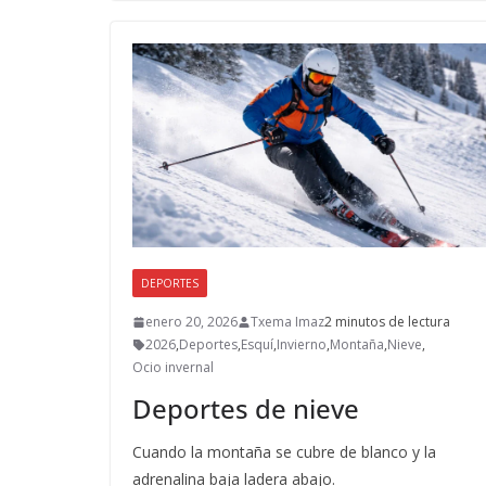
b
d
l
p
o
o
ar
o
n
ti
k
r
DEPORTES
enero 20, 2026
Txema Imaz
2 minutos de lectura
2026
,
Deportes
,
Esquí
,
Invierno
,
Montaña
,
Nieve
,
Ocio invernal
Deportes de nieve
Cuando la montaña se cubre de blanco y la
adrenalina baja ladera abajo.