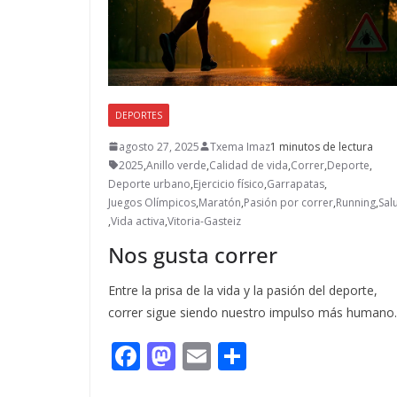
DEPORTES
agosto 27, 2025
Txema Imaz
1 minutos de lectura
2025
,
Anillo verde
,
Calidad de vida
,
Correr
,
Deporte
,
Deporte urbano
,
Ejercicio físico
,
Garrapatas
,
Juegos Olímpicos
,
Maratón
,
Pasión por correr
,
Running
,
Sal
,
Vida activa
,
Vitoria-Gasteiz
Nos gusta correr
Entre la prisa de la vida y la pasión del deporte,
correr sigue siendo nuestro impulso más humano.
F
M
E
C
ac
as
m
o