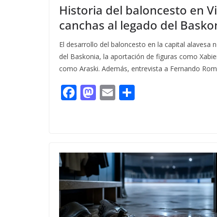
Historia del baloncesto en Vi
canchas al legado del Basko
El desarrollo del baloncesto en la capital alavesa n
del Baskonia, la aportación de figuras como Xabie
como Araski. Además, entrevista a Fernando Rom
F
M
E
C
ac
as
m
o
e
to
ai
m
b
d
l
p
o
o
ar
o
n
ti
k
r