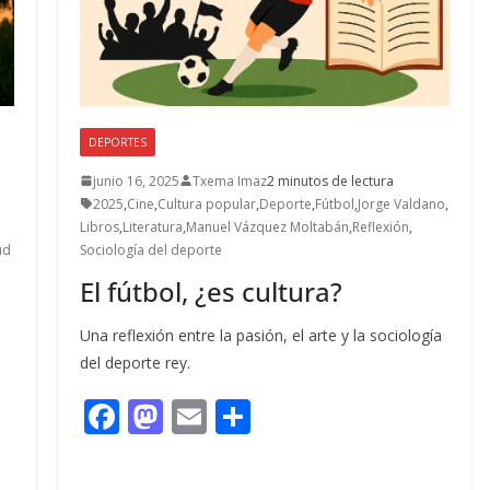
DEPORTES
junio 16, 2025
Txema Imaz
2 minutos de lectura
2025
,
Cine
,
Cultura popular
,
Deporte
,
Fútbol
,
Jorge Valdano
,
Libros
,
Literatura
,
Manuel Vázquez Moltabán
,
Reflexión
,
ud
Sociología del deporte
El fútbol, ¿es cultura?
Una reflexión entre la pasión, el arte y la sociología
del deporte rey.
F
M
E
C
ac
as
m
o
e
to
ai
m