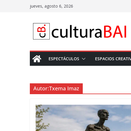
Saltar
jueves, agosto 6, 2026
al
contenido
ESPECTÁCULOS
ESPACIOS CREATI
Autor:
Txema Imaz