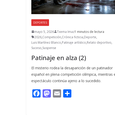
DEPORTES
mayo 5, 2026
Txema Imaz
1 minutos de lectura
2026
,
Competición
,
Crónica ficticia
,
Deporte
,
Luis Martínez Blanco
,
Patinaje artístico
,
Relato deportivo
,
Suceso
,
Suspense
Patinaje en alza (2)
El misterio rodea la desaparición de un patinador
español en plena competición olímpica, mientras e
espectáculo continúa ajeno a lo sucedido.
F
M
E
C
ac
as
m
o
e
to
ai
m