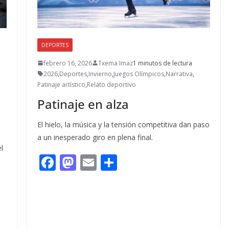
DEPORTES
febrero 16, 2026
Txema Imaz
1 minutos de lectura
2026
,
Deportes
,
Invierno
,
Juegos Olímpicos
,
Narrativa
,
Patinaje artístico
,
Relato deportivo
Patinaje en alza
El hielo, la música y la tensión competitiva dan paso
a un inesperado giro en plena final.
l
F
M
E
C
ac
as
m
o
e
to
ai
m
b
d
l
p
o
o
ar