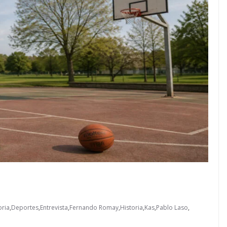
oria
,
Deportes
,
Entrevista
,
Fernando Romay
,
Historia
,
Kas
,
Pablo Laso
,