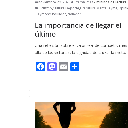
noviembre 20, 2025
Txema Imaz
2 minutos de lectura
Ciclismo
,
Cultura
,
Deporte
,
Literatura
,
Marcel Aymé
,
Opini
,
Raymond Poulidor
,
Reflexión
La importancia de llegar el
último
Una reflexión sobre el valor real de competir: más
allá de las victorias, la dignidad de cruzar la meta.
F
M
E
C
ac
as
m
o
e
to
ai
m
b
d
l
p
o
o
ar
o
n
ti
k
r