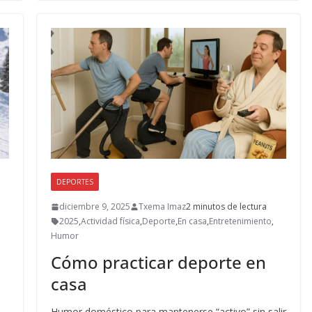
o
n
ti
k
r
DEPORTES
diciembre 9, 2025
Txema Imaz
2 minutos de lectura
2025
,
Actividad física
,
Deporte
,
En casa
,
Entretenimiento
,
Humor
Cómo practicar deporte en
casa
Humor doméstico para mantenerse “activo” sin salir