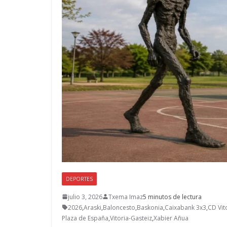
DEPORTES
julio 3, 2026
Txema Imaz
5 minutos de lectura
2026
,
Araski
,
Baloncesto
,
Baskonia
,
Caixabank 3x3
,
CD Vit
Plaza de España
,
Vitoria-Gasteiz
,
Xabier Añua