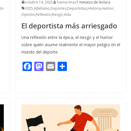
octubre 14, 2025
Txema Imaz
1 minutos de lectura
ón
2025
,
Atletismo
,
Deportes
,
Deportistas
,
Historia
,
Humor
,
Opinión
,
Reflexión
,
Riesgo
,
Vida
El deportista más arriesgado
Una reflexión entre la épica, el riesgo y el humor
sobre quién asume realmente el mayor peligro en el
mundo del deporte.
F
M
E
C
ac
as
m
o
e
to
ai
m
b
d
l
p
o
o
ar
o
n
ti
k
r