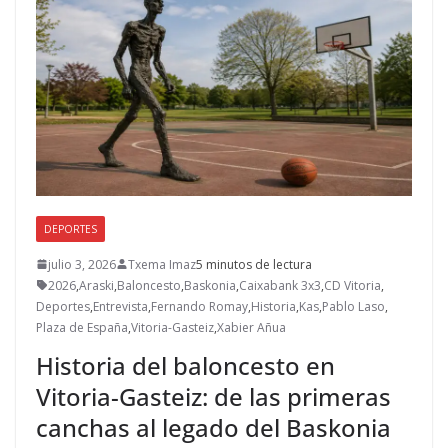
DEPORTES
julio 3, 2026
Txema Imaz
5 minutos de lectura
2026
,
Araski
,
Baloncesto
,
Baskonia
,
Caixabank 3x3
,
CD Vitoria
,
Deportes
,
Entrevista
,
Fernando Romay
,
Historia
,
Kas
,
Pablo Laso
,
Plaza de España
,
Vitoria-Gasteiz
,
Xabier Añua
Historia del baloncesto en
Vitoria-Gasteiz: de las primeras
canchas al legado del Baskonia