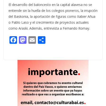
El desarrollo del baloncesto en la capital alavesa no se
entiende sin la huella de los colegios pioneros, la irrupción
del Baskonia, la aportación de figuras como Xabier Añua
o Pablo Laso y el crecimiento de proyectos actuales
como Araski. Además, entrevista a Fernando Romay.
F
M
E
C
ac
as
m
o
e
to
ai
m
b
d
l
p
o
o
ar
o
n
ti
k
r