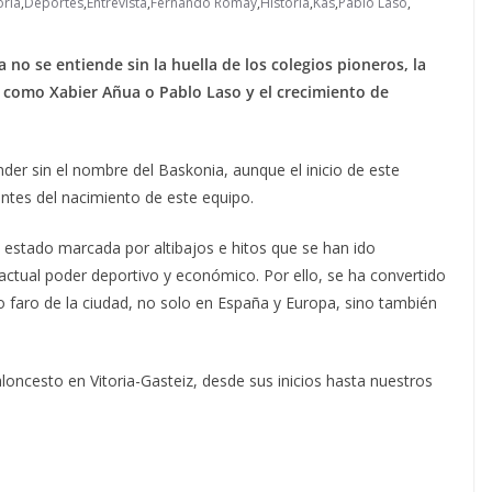
oria
,
Deportes
,
Entrevista
,
Fernando Romay
,
Historia
,
Kas
,
Pablo Laso
,
a no se entiende sin la huella de los colegios pioneros, la
as como Xabier Añua o Pablo Laso y el crecimiento de
der sin el nombre del Baskonia, aunque el inicio de este
ntes del nacimiento de este equipo.
a estado marcada por altibajos e hitos que se han ido
 actual poder deportivo y económico. Por ello, se ha convertido
o faro de la ciudad, no solo en España y Europa, sino también
loncesto en Vitoria-Gasteiz, desde sus inicios hasta nuestros