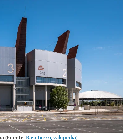
a (Fuente:
Basotxerri, wikipedia
)