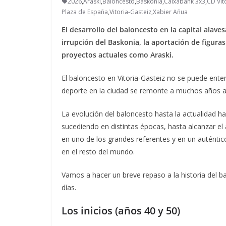
2026
,
Araski
,
Baloncesto
,
Baskonia
,
Caixabank 3x3
,
CD Vit
Plaza de España
,
Vitoria-Gasteiz
,
Xabier Añua
El desarrollo del baloncesto en la capital alaves
irrupción del Baskonia, la aportación de figur
proyectos actuales como Araski.
El baloncesto en Vitoria-Gasteiz no se puede enten
deporte en la ciudad se remonte a muchos años a
La evolución del baloncesto hasta la actualidad h
sucediendo en distintas épocas, hasta alcanzar el
en uno de los grandes referentes y en un auténtic
en el resto del mundo.
Vamos a hacer un breve repaso a la historia del ba
días.
Los inicios (años 40 y 50)