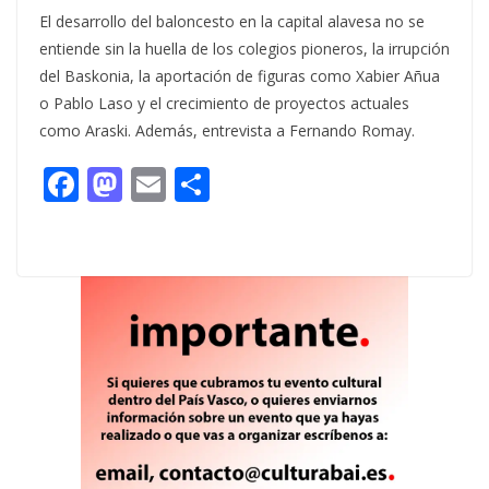
El desarrollo del baloncesto en la capital alavesa no se
entiende sin la huella de los colegios pioneros, la irrupción
del Baskonia, la aportación de figuras como Xabier Añua
o Pablo Laso y el crecimiento de proyectos actuales
como Araski. Además, entrevista a Fernando Romay.
F
M
E
C
ac
as
m
o
e
to
ai
m
b
d
l
p
o
o
ar
o
n
ti
k
r