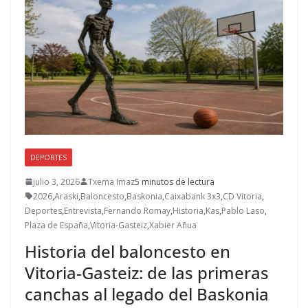
DEPORTES
julio 3, 2026
Txema Imaz
5 minutos de lectura
2026
,
Araski
,
Baloncesto
,
Baskonia
,
Caixabank 3x3
,
CD Vitoria
,
Deportes
,
Entrevista
,
Fernando Romay
,
Historia
,
Kas
,
Pablo Laso
,
Plaza de España
,
Vitoria-Gasteiz
,
Xabier Añua
Historia del baloncesto en
Vitoria-Gasteiz: de las primeras
canchas al legado del Baskonia