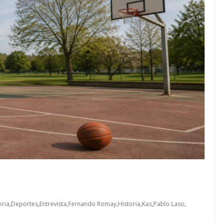
oria
,
Deportes
,
Entrevista
,
Fernando Romay
,
Historia
,
Kas
,
Pablo Laso
,