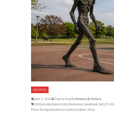
DEPORTES
julio 3, 2026
Txema Imaz
5 minutos de lectura
2026
,
Araski
,
Baloncesto
,
Baskonia
,
Caixabank 3x3
,
CD Vit
Plaza de España
,
Vitoria-Gasteiz
,
Xabier Añua