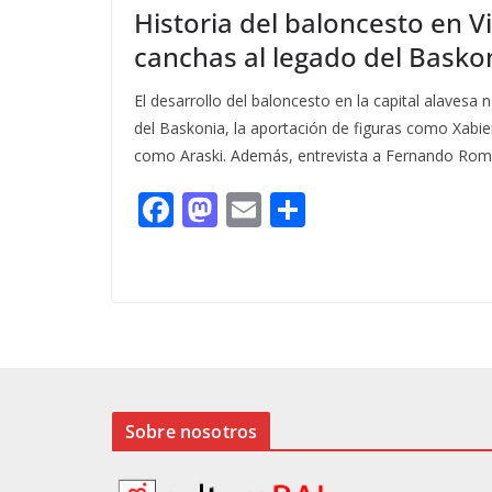
Historia del baloncesto en Vi
canchas al legado del Basko
El desarrollo del baloncesto en la capital alavesa n
del Baskonia, la aportación de figuras como Xabie
como Araski. Además, entrevista a Fernando Rom
F
M
E
C
ac
as
m
o
e
to
ai
m
b
d
l
p
o
o
ar
o
n
ti
k
r
Sobre nosotros