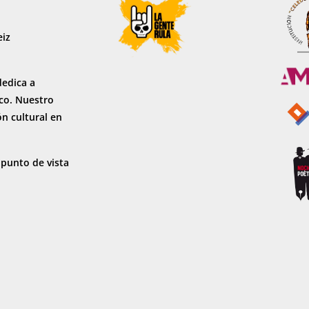
eiz
dedica a
sco. Nuestro
ón cultural en
 punto de vista