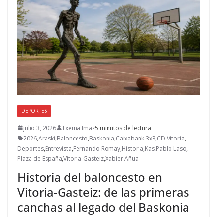
DEPORTES
julio 3, 2026
Txema Imaz
5 minutos de lectura
2026
,
Araski
,
Baloncesto
,
Baskonia
,
Caixabank 3x3
,
CD Vitoria
,
Deportes
,
Entrevista
,
Fernando Romay
,
Historia
,
Kas
,
Pablo Laso
,
Plaza de España
,
Vitoria-Gasteiz
,
Xabier Añua
Historia del baloncesto en
Vitoria-Gasteiz: de las primeras
canchas al legado del Baskonia