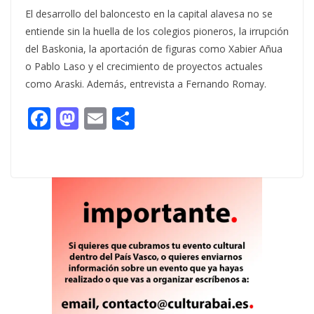
El desarrollo del baloncesto en la capital alavesa no se
entiende sin la huella de los colegios pioneros, la irrupción
del Baskonia, la aportación de figuras como Xabier Añua
o Pablo Laso y el crecimiento de proyectos actuales
como Araski. Además, entrevista a Fernando Romay.
F
M
E
C
ac
as
m
o
e
to
ai
m
b
d
l
p
o
o
ar
o
n
ti
k
r