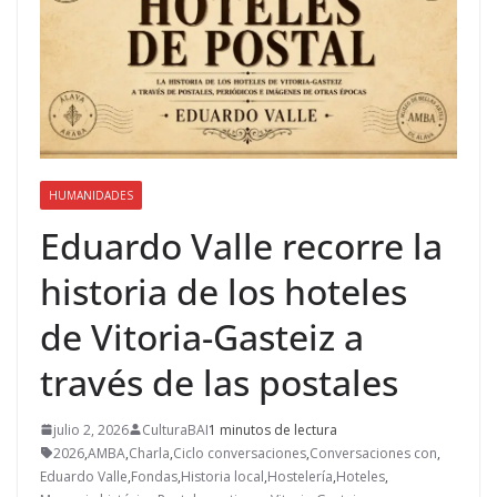
HUMANIDADES
Eduardo Valle recorre la
historia de los hoteles
de Vitoria-Gasteiz a
través de las postales
julio 2, 2026
CulturaBAI
1 minutos de lectura
2026
,
AMBA
,
Charla
,
Ciclo conversaciones
,
Conversaciones con
,
Eduardo Valle
,
Fondas
,
Historia local
,
Hostelería
,
Hoteles
,