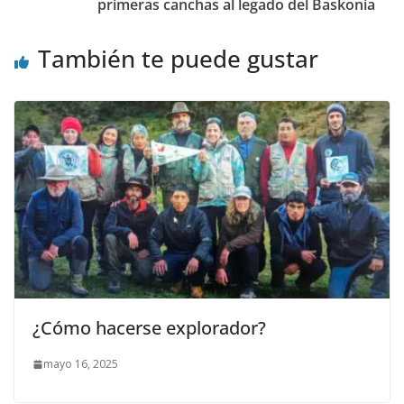
o
n
ti
primeras canchas al legado del Baskonia
k
r
También te puede gustar
¿Cómo hacerse explorador?
mayo 16, 2025