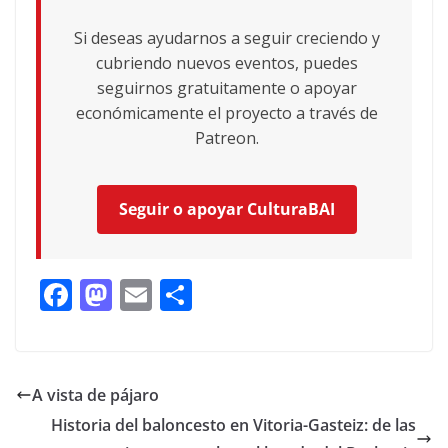
Si deseas ayudarnos a seguir creciendo y
cubriendo nuevos eventos, puedes
seguirnos gratuitamente o apoyar
económicamente el proyecto a través de
Patreon.
Seguir o apoyar CulturaBAI
F
M
E
C
ac
as
m
o
e
to
ai
m
b
d
l
p
A vista de pájaro
o
o
ar
Historia del baloncesto en Vitoria-Gasteiz: de las