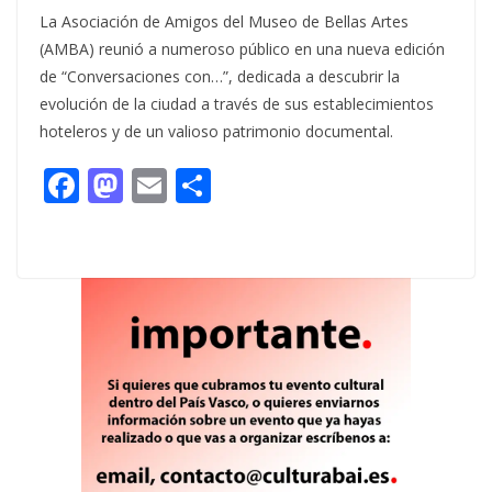
La Asociación de Amigos del Museo de Bellas Artes
(AMBA) reunió a numeroso público en una nueva edición
de “Conversaciones con…”, dedicada a descubrir la
evolución de la ciudad a través de sus establecimientos
hoteleros y de un valioso patrimonio documental.
F
M
E
C
ac
as
m
o
e
to
ai
m
b
d
l
p
o
o
ar
o
n
ti
k
r