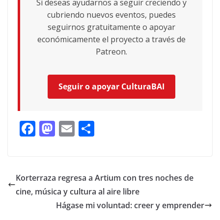
Si deseas ayudarnos a seguir creciendo y
cubriendo nuevos eventos, puedes
seguirnos gratuitamente o apoyar
económicamente el proyecto a través de
Patreon.
Seguir o apoyar CulturaBAI
F
M
E
C
ac
as
m
o
e
to
ai
m
b
d
l
p
Korterraza regresa a Artium con tres noches de
o
o
ar
cine, música y cultura al aire libre
o
n
ti
Hágase mi voluntad: creer y emprender