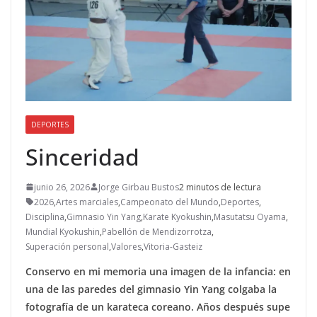
DEPORTES
Sinceridad
junio 26, 2026
Jorge Girbau Bustos
2 minutos de lectura
2026
,
Artes marciales
,
Campeonato del Mundo
,
Deportes
,
Disciplina
,
Gimnasio Yin Yang
,
Karate Kyokushin
,
Masutatsu Oyama
,
Mundial Kyokushin
,
Pabellón de Mendizorrotza
,
Superación personal
,
Valores
,
Vitoria-Gasteiz
Conservo en mi memoria una imagen de la infancia: en
una de las paredes del gimnasio Yin Yang colgaba la
fotografía de un karateca coreano. Años después supe