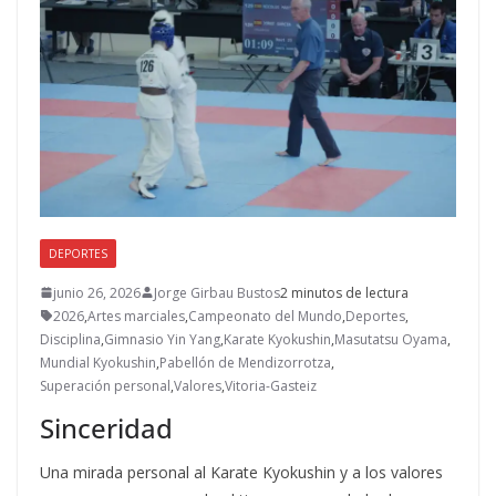
DEPORTES
junio 26, 2026
Jorge Girbau Bustos
2 minutos de lectura
2026
,
Artes marciales
,
Campeonato del Mundo
,
Deportes
,
Disciplina
,
Gimnasio Yin Yang
,
Karate Kyokushin
,
Masutatsu Oyama
,
Mundial Kyokushin
,
Pabellón de Mendizorrotza
,
Superación personal
,
Valores
,
Vitoria-Gasteiz
Sinceridad
Una mirada personal al Karate Kyokushin y a los valores