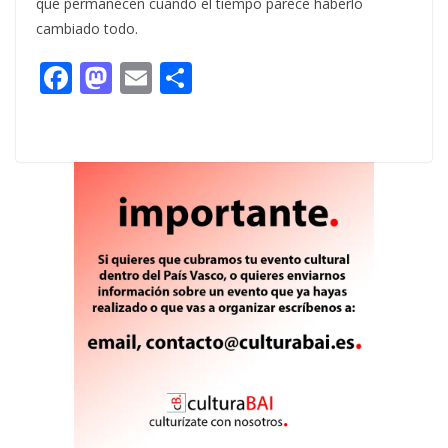
que permanecen cuando el tiempo parece haberlo
cambiado todo.
F
M
E
C
ac
as
m
o
e
to
ai
m
b
d
l
p
o
o
ar
o
n
ti
k
r