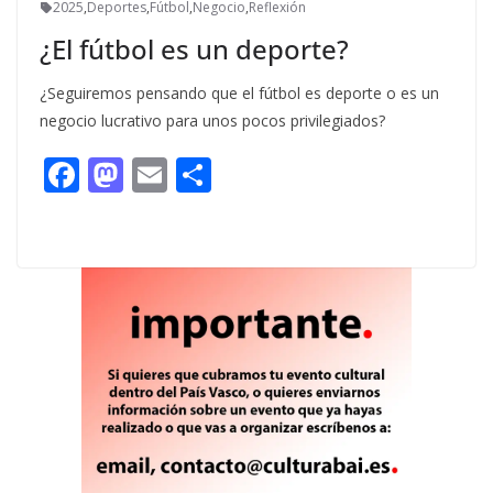
2025
,
Deportes
,
Fútbol
,
Negocio
,
Reflexión
¿El fútbol es un deporte?
¿Seguiremos pensando que el fútbol es deporte o es un
negocio lucrativo para unos pocos privilegiados?
F
M
E
C
ac
as
m
o
e
to
ai
m
b
d
l
p
o
o
ar
o
n
ti
k
r