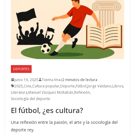
DEPORTES
junio 16, 2025
Txema Imaz
2 minutos de lectura
2025
,
Cine
,
Cultura popular
,
Deporte
,
Fútbol
,
Jorge Valdano
,
Libros
,
Literatura
,
Manuel Vázquez Moltabán
,
Reflexión
,
Sociología del deporte
El fútbol, ¿es cultura?
Una reflexión entre la pasión, el arte y la sociología del
deporte rey.