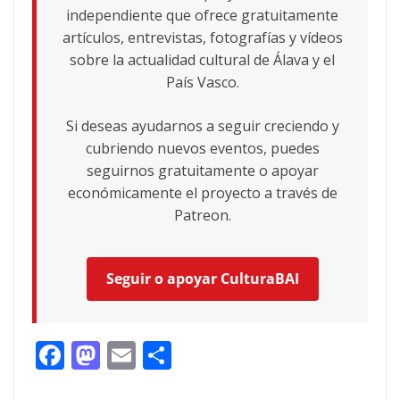
independiente que ofrece gratuitamente
artículos, entrevistas, fotografías y vídeos
sobre la actualidad cultural de Álava y el
País Vasco.
Si deseas ayudarnos a seguir creciendo y
cubriendo nuevos eventos, puedes
seguirnos gratuitamente o apoyar
económicamente el proyecto a través de
Patreon.
Seguir o apoyar CulturaBAI
F
M
E
C
ac
as
m
o