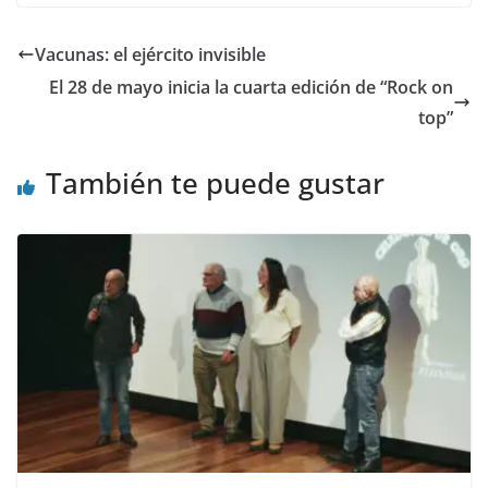
e
to
ai
m
b
d
l
p
Vacunas: el ejército invisible
o
o
ar
El 28 de mayo inicia la cuarta edición de “Rock on
o
n
ti
top”
k
r
También te puede gustar