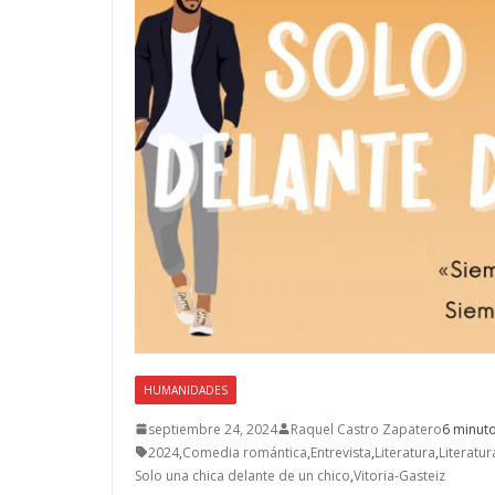
HUMANIDADES
septiembre 24, 2024
Raquel Castro Zapatero
6 minuto
2024
,
Comedia romántica
,
Entrevista
,
Literatura
,
Literatu
Solo una chica delante de un chico
,
Vitoria-Gasteiz