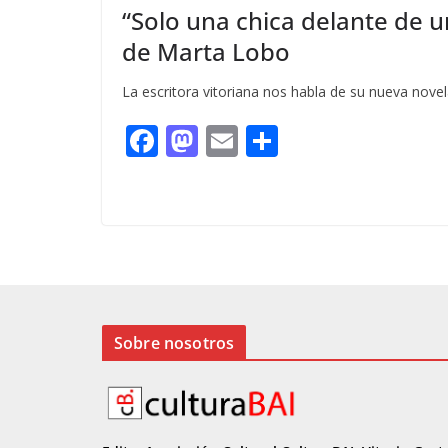
“Solo una chica delante de u
de Marta Lobo
La escritora vitoriana nos habla de su nueva nov
F
M
E
C
ac
as
m
o
e
to
ai
m
b
d
l
p
o
o
ar
o
n
ti
k
r
Sobre nosotros