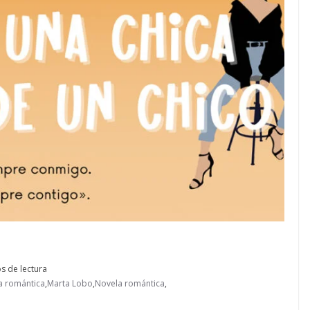
s de lectura
ra romántica
,
Marta Lobo
,
Novela romántica
,