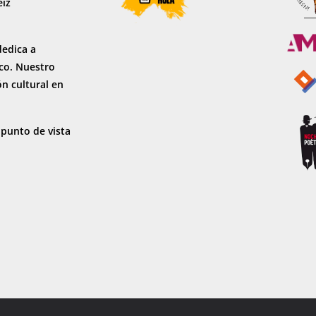
eiz
dedica a
sco. Nuestro
ón cultural en
 punto de vista