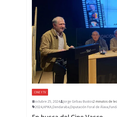
CINE Y TV
octubre 25, 2024
Jorge Girbau Bustos
2 minutos de le
2024
,
APIKA
,
Dendaraba
,
Diputación Foral de Álava
,
Funda
En busca del Cine Vasco