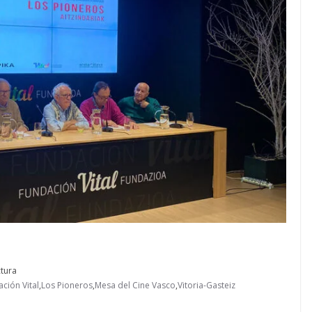
ctura
ción Vital
,
Los Pioneros
,
Mesa del Cine Vasco
,
Vitoria-Gasteiz