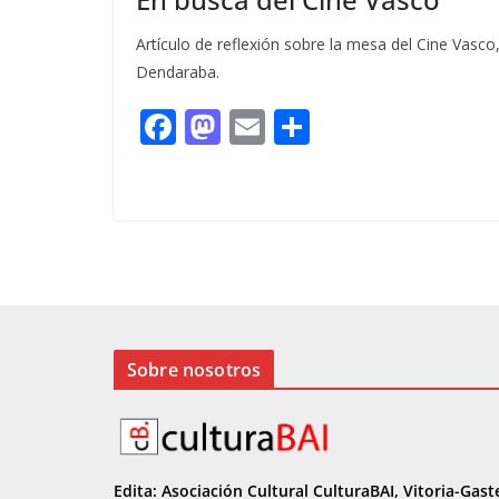
Artículo de reflexión sobre la mesa del Cine Vasco
Dendaraba.
F
M
E
C
ac
as
m
o
e
to
ai
m
b
d
l
p
o
o
ar
o
n
ti
k
r
Sobre nosotros
Edita: Asociación Cultural CulturaBAI, Vitoria-Gast