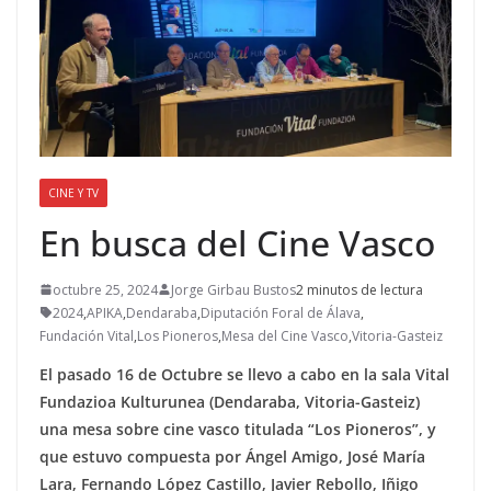
CINE Y TV
En busca del Cine Vasco
octubre 25, 2024
Jorge Girbau Bustos
2 minutos de lectura
2024
,
APIKA
,
Dendaraba
,
Diputación Foral de Álava
,
Fundación Vital
,
Los Pioneros
,
Mesa del Cine Vasco
,
Vitoria-Gasteiz
El pasado 16 de Octubre se llevo a cabo en la sala Vital
Fundazioa Kulturunea (Dendaraba, Vitoria-Gasteiz)
una mesa sobre cine vasco titulada “Los Pioneros”, y
que estuvo compuesta por Ángel Amigo, José María
Lara, Fernando López Castillo, Javier Rebollo, Iñigo