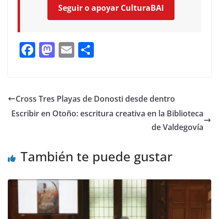
Seguir o apoyar CulturaBAI
F
M
E
C
ac
as
m
o
e
to
ai
m
b
d
l
p
Cross Tres Playas de Donosti desde dentro
o
o
ar
Escribir en Otoño: escritura creativa en la Biblioteca
o
n
ti
de Valdegovía
k
r
También te puede gustar