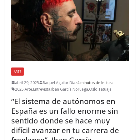
ARTE
abril 29, 2025
Raquel Aguilar Díaz
4 minutos de lectura
2025
,
Arte
,
Entrevista
,
Iban García
,
Noruega
,
Oslo
,
Tatuaje
“El sistema de autónomos en
España es un fallo enorme sin
sentido donde se hace muy
difícil avanzar en tu carrera de
freelance”, Iban García