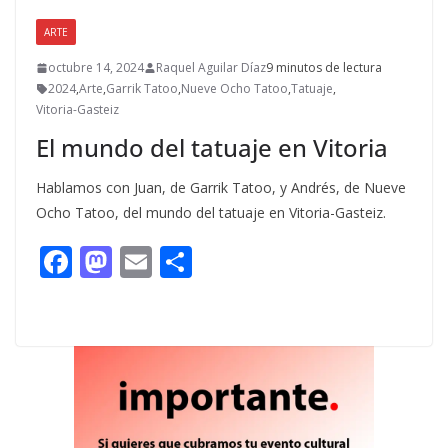
ARTE
octubre 14, 2024
Raquel Aguilar Díaz
9 minutos de lectura
2024
,
Arte
,
Garrik Tatoo
,
Nueve Ocho Tatoo
,
Tatuaje
,
Vitoria-Gasteiz
El mundo del tatuaje en Vitoria
Hablamos con Juan, de Garrik Tatoo, y Andrés, de Nueve
Ocho Tatoo, del mundo del tatuaje en Vitoria-Gasteiz.
F
M
E
C
ac
as
m
o
e
to
ai
m
b
d
l
p
o
o
ar
o
n
ti