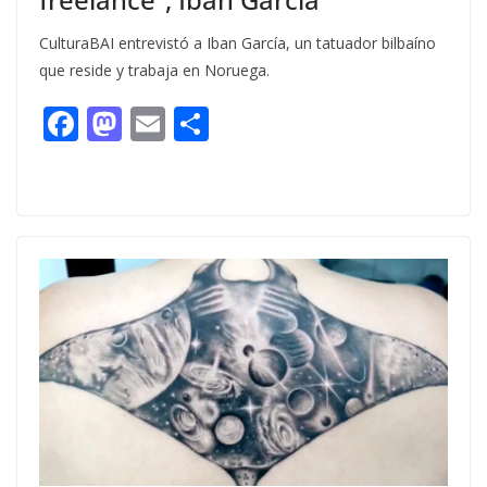
CulturaBAI entrevistó a Iban García, un tatuador bilbaíno
que reside y trabaja en Noruega.
F
M
E
C
ac
as
m
o
e
to
ai
m
b
d
l
p
o
o
ar
o
n
ti
k
r