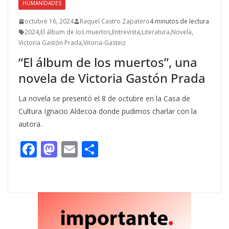
HUMANIDADES
octubre 16, 2024
Raquel Castro Zapatero
4 minutos de lectura
2024
,
El álbum de los muertos
,
Entrevista
,
Literatura
,
Novela
,
Victoria Gastón Prada
,
Vitoria-Gasteiz
“El álbum de los muertos”, una
novela de Victoria Gastón Prada
La novela se presentó el 8 de octubre en la Casa de
Cultura Ignacio Aldecoa donde pudimos charlar con la
autora.
F
M
E
C
ac
as
m
o
e
to
ai
m
b
d
l
p
o
o
ar