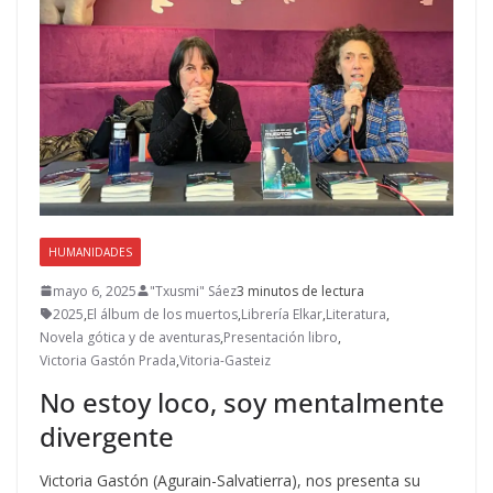
HUMANIDADES
mayo 6, 2025
"Txusmi" Sáez
3 minutos de lectura
2025
,
El álbum de los muertos
,
Librería Elkar
,
Literatura
,
Novela gótica y de aventuras
,
Presentación libro
,
Victoria Gastón Prada
,
Vitoria-Gasteiz
No estoy loco, soy mentalmente
divergente
Victoria Gastón (Agurain-Salvatierra), nos presenta su