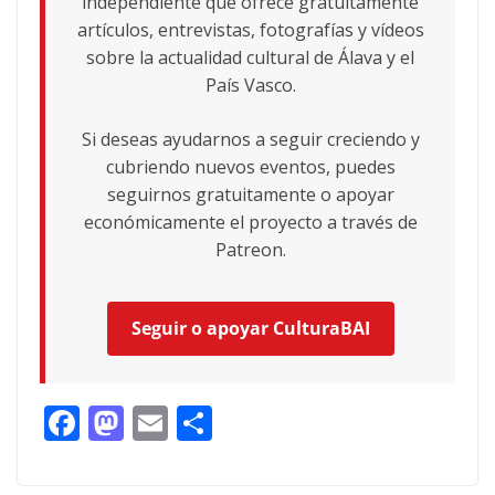
independiente que ofrece gratuitamente
artículos, entrevistas, fotografías y vídeos
sobre la actualidad cultural de Álava y el
País Vasco.
Si deseas ayudarnos a seguir creciendo y
cubriendo nuevos eventos, puedes
seguirnos gratuitamente o apoyar
económicamente el proyecto a través de
Patreon.
Seguir o apoyar CulturaBAI
F
M
E
C
ac
as
m
o
e
to
ai
m