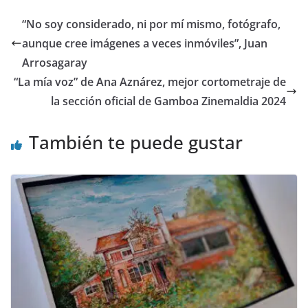
b
d
l
p
“No soy considerado, ni por mí mismo, fotógrafo,
o
o
ar
aunque cree imágenes a veces inmóviles”, Juan
o
n
ti
Arrosagaray
k
r
“La mía voz” de Ana Aznárez, mejor cortometraje de
la sección oficial de Gamboa Zinemaldia 2024
También te puede gustar