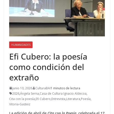
HUMANIDADES
Efi Cubero: la poesía
como condición del
extraño
junio 10, 2026
CulturaBAI
1 minutos de lectura
2026
,
Ángela Serna
,
Casa de Cultura Ignacio Aldecoa
,
Cita con la poesía
,
Efi Cubero
,
Entrevista
,
Literatura
,
Poesía
,
Vitoria-Gasteiz
La edición de abril de
Cita con la Poesía
, celebrada el 17