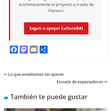
económicamente el proyecto a través de
Patreon.
Seguir o apoyar CulturaBAI
F
M
E
C
ac
as
m
o
e
to
ai
m
b
d
l
p
Lo que enseñamos sin querer
o
o
ar
Escuela de espectadores
o
n
ti
k
r
También te puede gustar