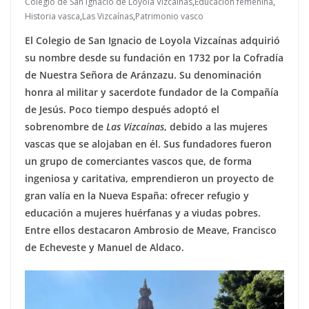
Colegio de San Ignacio de Loyola Vizcaínas
,
Educación femenina
,
Historia vasca
,
Las Vizcaínas
,
Patrimonio vasco
El Colegio de San Ignacio de Loyola Vizcaínas adquirió
su nombre desde su fundación en 1732 por la Cofradía
de Nuestra Señora de Aránzazu. Su denominación
honra al militar y sacerdote fundador de la Compañía
de Jesús. Poco tiempo después adoptó el
sobrenombre de
Las Vizcaínas
, debido a las mujeres
vascas que se alojaban en él. Sus fundadores fueron
un grupo de comerciantes vascos que, de forma
ingeniosa y caritativa, emprendieron un proyecto de
gran valía en la Nueva España: ofrecer refugio y
educación a mujeres huérfanas y a viudas pobres.
Entre ellos destacaron Ambrosio de Meave, Francisco
de Echeveste y Manuel de Aldaco.