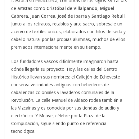
Destaca su Pinacoteca, con obras de los siglos XVII al XIX
de artistas como
Cristóbal de Villalpando
,
Miguel
Cabrera
,
Juan Correa
,
José de Ibarra
y
Santiago Rebull
.
Junto a los retratos, retablos y arte sacro, sobresale un
acervo de textiles únicos, elaborados con hilos de seda y
cabello natural por las propias alumnas, muchos de ellos
premiados internacionalmente en su tiempo.
Los fundadores vascos difícilmente imaginaron hasta
dónde llegaría su proyecto. Hoy, las calles del Centro
Histórico llevan sus nombres: el Callejón de Echeveste
conserva vecindades antiguas con bebederos de
caballerizas coloniales y lavaderos comunales de la
Revolución. La calle Manuel de Aldaco rodea también a
las Vizcaínas y es conocida por sus tiendas de audio y
electrónica. Y Meave, célebre por la Plaza de la
Computación, sigue siendo punto de referencia
tecnológica.