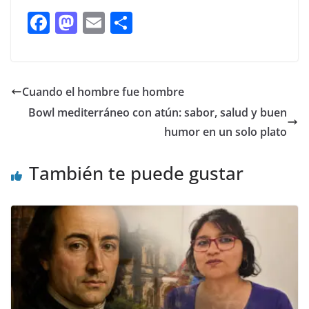
F
M
E
C
ac
as
m
o
e
to
ai
m
b
d
l
p
Cuando el hombre fue hombre
o
o
ar
Bowl mediterráneo con atún: sabor, salud y buen
o
n
ti
humor en un solo plato
k
r
También te puede gustar