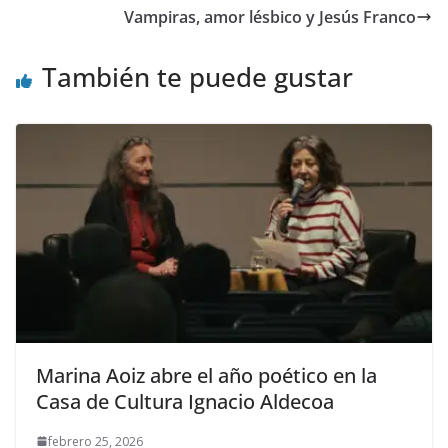
o
n
ti
Vampiras, amor lésbico y Jesús Franco
k
r
También te puede gustar
Marina Aoiz abre el año poético en la
Casa de Cultura Ignacio Aldecoa
febrero 25, 2026