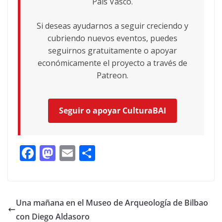
País Vasco.
Si deseas ayudarnos a seguir creciendo y
cubriendo nuevos eventos, puedes
seguirnos gratuitamente o apoyar
económicamente el proyecto a través de
Patreon.
Seguir o apoyar CulturaBAI
F
M
E
C
ac
as
m
o
e
to
ai
m
b
d
l
p
Una mañana en el Museo de Arqueología de Bilbao
o
o
ar
con Diego Aldasoro